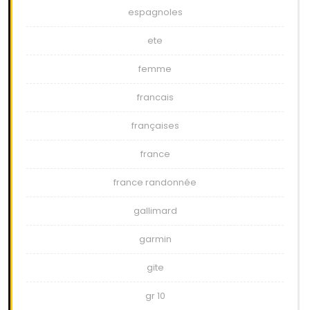
espagnoles
ete
femme
francais
françaises
france
france randonnée
gallimard
garmin
gite
gr 10