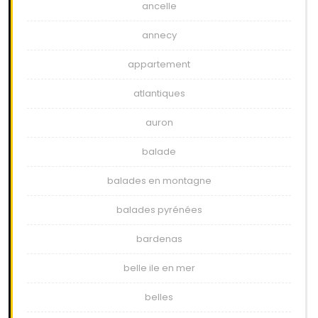
ancelle
annecy
appartement
atlantiques
auron
balade
balades en montagne
balades pyrénées
bardenas
belle ile en mer
belles