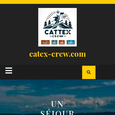
Skip
to
content
catex-crew.com
Open
Button
UN
SÉJOUR