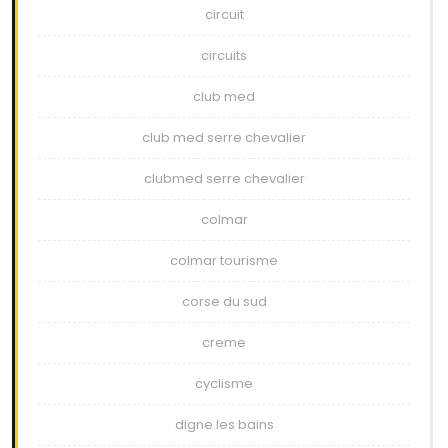
circuit
circuits
club med
club med serre chevalier
clubmed serre chevalier
colmar
colmar tourisme
corse du sud
creme
cyclisme
digne les bains