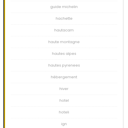
guide michelin
hachette
hautacam
haute montagne
hautes alpes
hautes pyrenees
hébergement
hiver
hotel
hoteli
ign