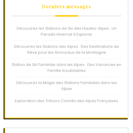
Derniers messages
Découvrez les Stations de Ski des Hautes-Alpes : Un
Paradis Hivernal à Explorer
Découvrez les Stations des Alpes : Des Destinations de
Rêve pour les Amoureux de la Montagne
Station de Ski Familiale dans les Alpes : Des Vacances en
Famille Inoubliables
Découvrez la Magie des Stations Familiales dans les
Alpes
Exploration des Trésors Cachés des Alpes Françaises