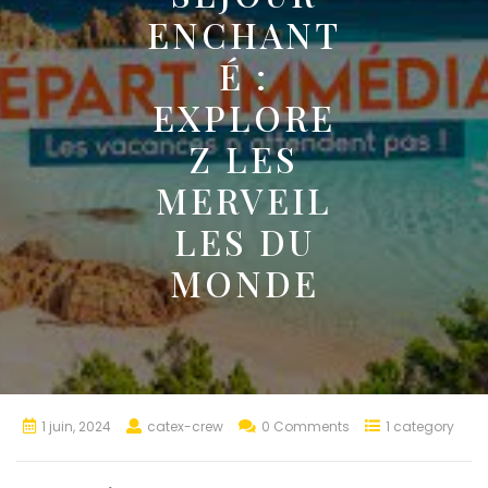
ENCHANT
É :
EXPLORE
Z LES
MERVEIL
LES DU
MONDE
1 juin, 2024
catex-crew
0 Comments
1 category