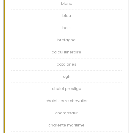
blanc
bleu
bois
bretagne
calcul itineraire
catalanes
cgh
chalet prestige
chalet serre chevalier
champsaur
charente maritime