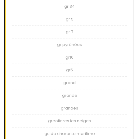
gr 34
gr 5
gr 7
gr pyrénées
gr10
gr5
grand
grande
grandes
greolieres les neiges
guide charente maritime