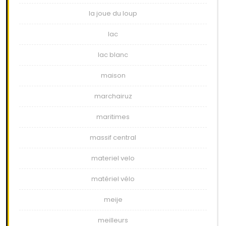
la joue du loup
lac
lac blanc
maison
marchairuz
maritimes
massif central
materiel velo
matériel vélo
meije
meilleurs