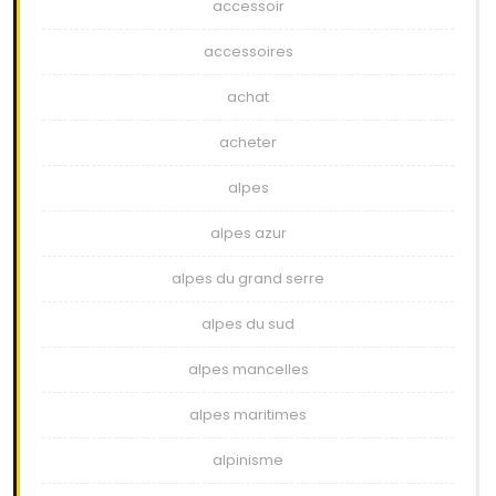
accessoir
accessoires
achat
acheter
alpes
alpes azur
alpes du grand serre
alpes du sud
alpes mancelles
alpes maritimes
alpinisme