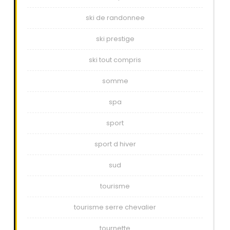
ski de randonnee
ski prestige
ski tout compris
somme
spa
sport
sport d hiver
sud
tourisme
tourisme serre chevalier
tournette