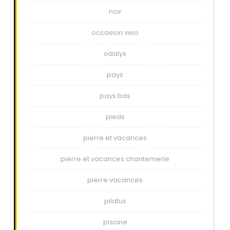
noir
occasion velo
odalys
pays
pays bas
pieds
pierre et vacances
pierre et vacances chantemerle
pierre vacances
pilatus
piscine