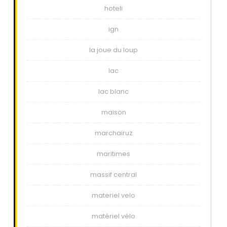
hoteli
ign
la joue du loup
lac
lac blanc
maison
marchairuz
maritimes
massif central
materiel velo
matériel vélo