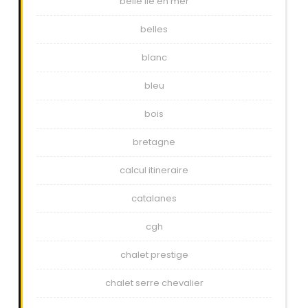
belle ile en mer
belles
blanc
bleu
bois
bretagne
calcul itineraire
catalanes
cgh
chalet prestige
chalet serre chevalier