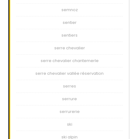
semnoz
sentier
sentiers
serre chevalier
serre chevalier chantemerle
serre chevalier vallée réservation
serres
serrure
serrurerie
ski
ski alpin