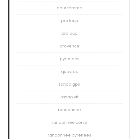
pour femme
pra loup
praloup
provence
pyrenees
queyras
rando gps
rando vtt
randonnee
randonnée corse
randonnée pyrénées