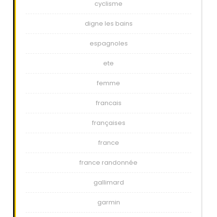
cyclisme
digne les bains
espagnoles
ete
femme
francais
françaises
france
france randonnée
gallimard
garmin