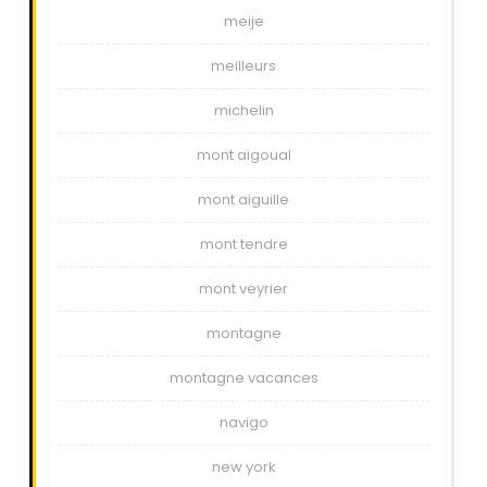
meije
meilleurs
michelin
mont aigoual
mont aiguille
mont tendre
mont veyrier
montagne
montagne vacances
navigo
new york