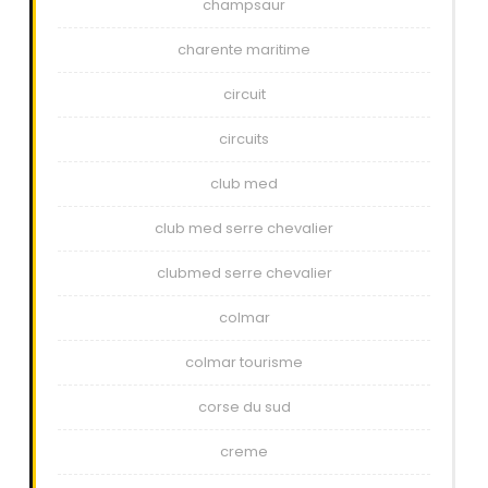
champsaur
charente maritime
circuit
circuits
club med
club med serre chevalier
clubmed serre chevalier
colmar
colmar tourisme
corse du sud
creme