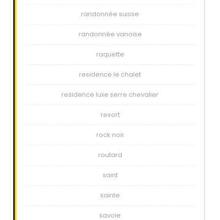
randonnée suisse
randonnée vanoise
raquette
residence le chalet
residence luxe serre chevalier
resort
rock noir
routard
saint
sainte
savoie