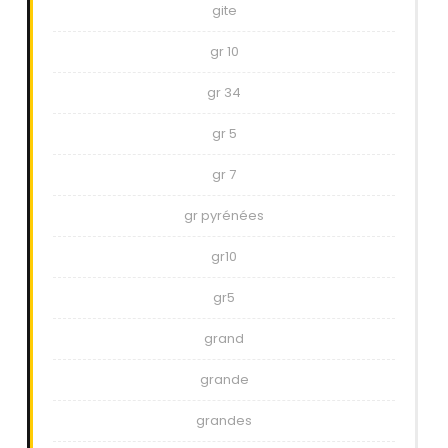
gite
gr 10
gr 34
gr 5
gr 7
gr pyrénées
gr10
gr5
grand
grande
grandes