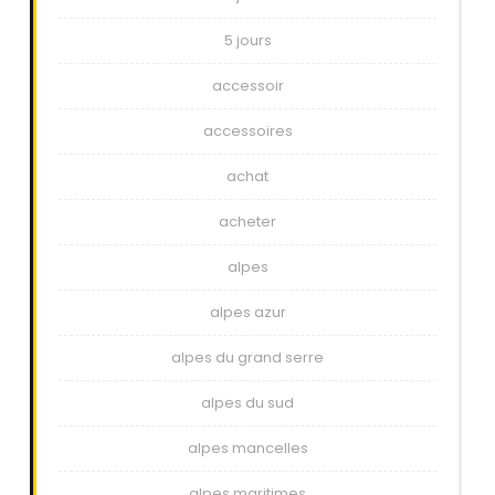
5 jours
accessoir
accessoires
achat
acheter
alpes
alpes azur
alpes du grand serre
alpes du sud
alpes mancelles
alpes maritimes