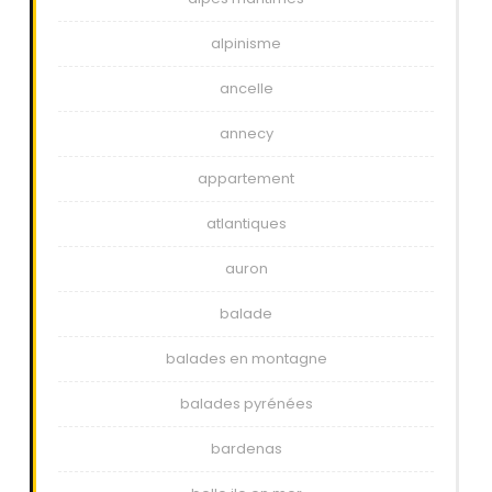
alpinisme
ancelle
annecy
appartement
atlantiques
auron
balade
balades en montagne
balades pyrénées
bardenas