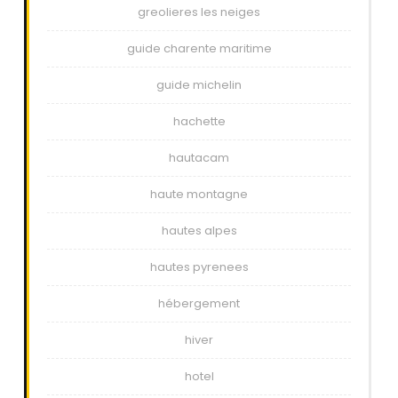
greolieres les neiges
guide charente maritime
guide michelin
hachette
hautacam
haute montagne
hautes alpes
hautes pyrenees
hébergement
hiver
hotel