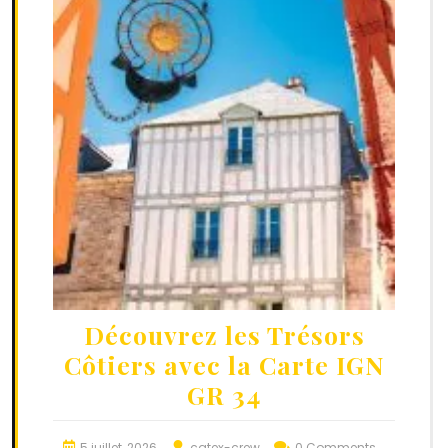
Découvrez les Trésors
Côtiers avec la Carte IGN
GR 34
5 juillet, 2026
catex-crew
0 Comments