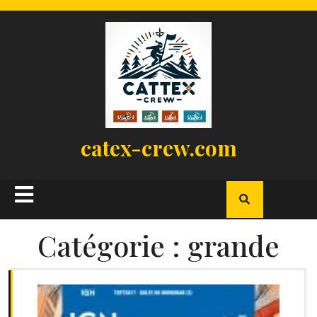
Skip
to
content
catex-crew.com
Open
Button
Catégorie :
grande