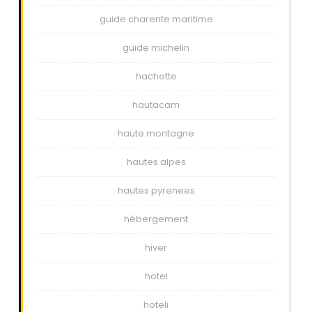
guide charente maritime
guide michelin
hachette
hautacam
haute montagne
hautes alpes
hautes pyrenees
hébergement
hiver
hotel
hoteli