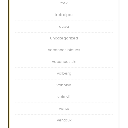
trek
trek alpes
ucpa
Uncategorized
vacances bleues
vacances ski
valberg
vanoise
velo vtt
vente
ventoux