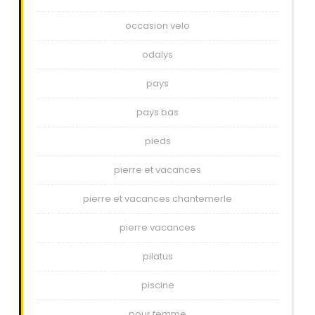
occasion velo
odalys
pays
pays bas
pieds
pierre et vacances
pierre et vacances chantemerle
pierre vacances
pilatus
piscine
pour femme