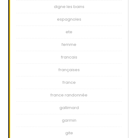
digne les bains
espagnoles
ete
femme
francais
françaises
france
france randonnée
gallimard
garmin
gite