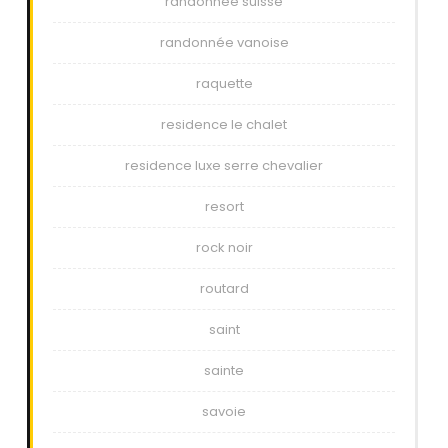
randonnée suisse
randonnée vanoise
raquette
residence le chalet
residence luxe serre chevalier
resort
rock noir
routard
saint
sainte
savoie