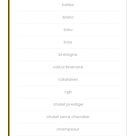
belles
blanc
bleu
bois
bretagne
calcul itineraire
catalanes
cgh
chalet prestige
chalet serre chevalier
champsaur