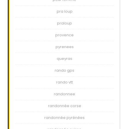
pra loup
praloup
provence
pyrenees
queyras
rando gps
rando vtt
randonnee
randonnée corse
randonnée pyrénées