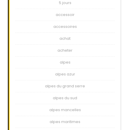
5 jours
accessoir
accessoires
achat
acheter
alpes
alpes azur
alpes du grand serre
alpes du sud
alpes mancelles
alpes maritimes