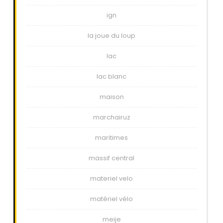
ign
la joue du loup
lac
lac blanc
maison
marchairuz
maritimes
massif central
materiel velo
matériel vélo
meije