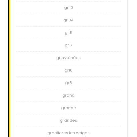
gr 10
gr 34
gr 5
gr 7
gr pyrénées
gr10
gr5
grand
grande
grandes
greolieres les neiges