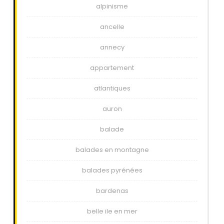
alpinisme
ancelle
annecy
appartement
atlantiques
auron
balade
balades en montagne
balades pyrénées
bardenas
belle ile en mer