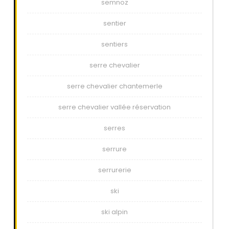
semnoz
sentier
sentiers
serre chevalier
serre chevalier chantemerle
serre chevalier vallée réservation
serres
serrure
serrurerie
ski
ski alpin