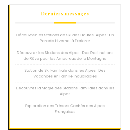
Derniers messages
Découvrez les Stations de Ski des Hautes-Alpes : Un
Paradis Hivernal à Explorer
Découvrez les Stations des Alpes : Des Destinations
de Rêve pour les Amoureux de la Montagne
Station de Ski Familiale dans les Alpes : Des
Vacances en Famille Inoubliables
Découvrez la Magie des Stations Familiales dans les
Alpes
Exploration des Trésors Cachés des Alpes
Françaises