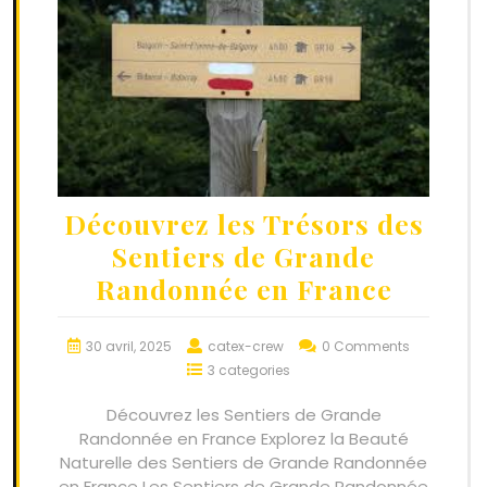
Découvrez les Trésors des
Sentiers de Grande
Randonnée en France
30 avril, 2025
catex-crew
0 Comments
3 categories
Découvrez les Sentiers de Grande
Randonnée en France Explorez la Beauté
Naturelle des Sentiers de Grande Randonnée
en France Les Sentiers de Grande Randonnée