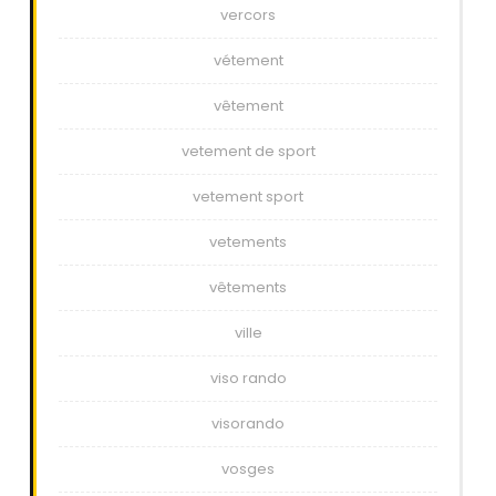
vercors
vétement
vêtement
vetement de sport
vetement sport
vetements
vêtements
ville
viso rando
visorando
vosges