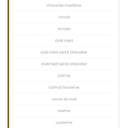
charente maritime
circuit
circuits
club med
club med serre chevalier
clubmed serre chevalier
colmar
colmar tourisme
corse du sud
creme
cyclisme