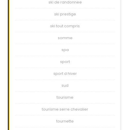
ski de randonnee
ski prestige
ski tout compris
somme
spa
sport
sport d hiver
sud
tourisme
tourisme serre chevalier
tournette