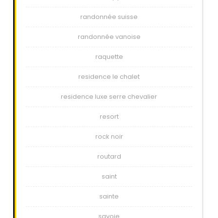
randonnée suisse
randonnée vanoise
raquette
residence le chalet
residence luxe serre chevalier
resort
rock noir
routard
saint
sainte
savoie