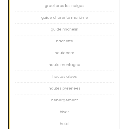
greolieres les neiges
guide charente maritime
guide michelin
hachette
hautacam
haute montagne
hautes alpes
hautes pyrenees
hébergement
hiver
hotel