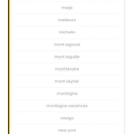
meije
meilleurs
michelin
mont aigoual
mont aiguille
mont tendre
mont veyrier
montagne
montagne vacances
navigo
new york