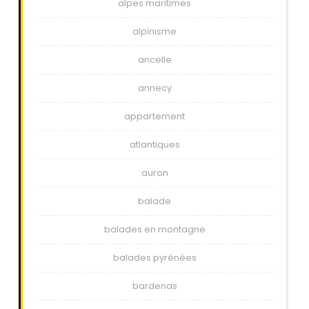
alpes maritimes
alpinisme
ancelle
annecy
appartement
atlantiques
auron
balade
balades en montagne
balades pyrénées
bardenas