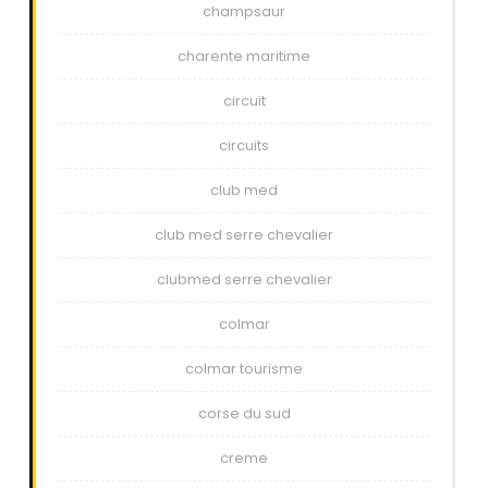
champsaur
charente maritime
circuit
circuits
club med
club med serre chevalier
clubmed serre chevalier
colmar
colmar tourisme
corse du sud
creme