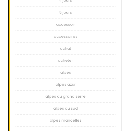
4 jours
5 jours
accessoir
accessoires
achat
acheter
alpes
alpes azur
alpes du grand serre
alpes du sud
alpes mancelles