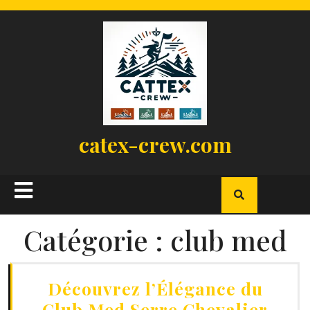
Skip
to
content
catex-crew.com
Open
Button
Catégorie :
club med
Découvrez l’Élégance du
Club Med Serre Chevalier