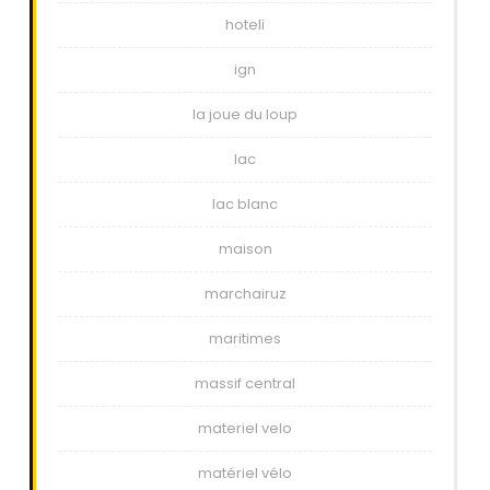
hoteli
ign
la joue du loup
lac
lac blanc
maison
marchairuz
maritimes
massif central
materiel velo
matériel vélo