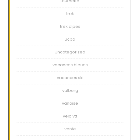
tournette
trek
trek alpes
ucpa
Uncategorized
vacances bleues
vacances ski
valberg
vanoise
velo vtt
vente