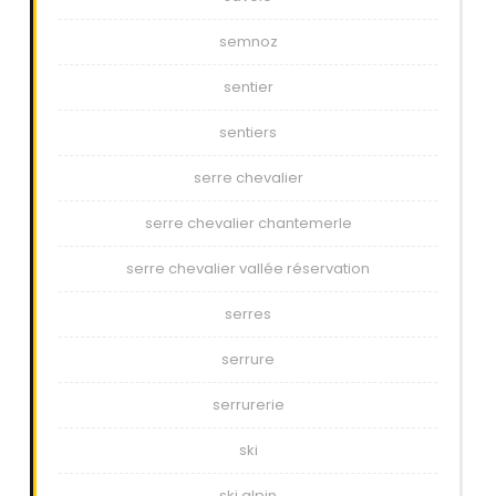
semnoz
sentier
sentiers
serre chevalier
serre chevalier chantemerle
serre chevalier vallée réservation
serres
serrure
serrurerie
ski
ski alpin