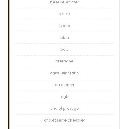
belle ile en mer
belles
blanc
bleu
bois
bretagne
calcul itineraire
catalanes
cgh
chalet prestige
chalet serre chevalier