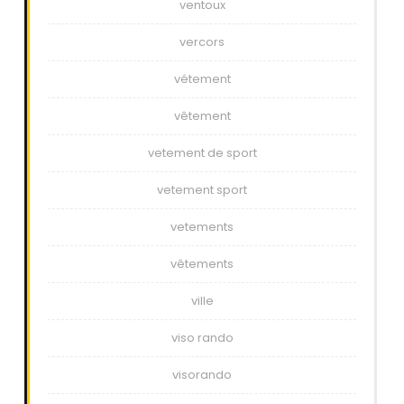
ventoux
vercors
vétement
vêtement
vetement de sport
vetement sport
vetements
vêtements
ville
viso rando
visorando