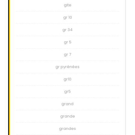
gite
gr 10
gr 34
gr 5
gr 7
gr pyrénées
gr10
gr5
grand
grande
grandes