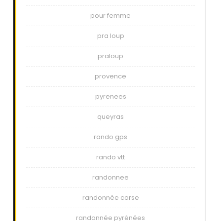
pour femme
pra loup
praloup
provence
pyrenees
queyras
rando gps
rando vtt
randonnee
randonnée corse
randonnée pyrénées