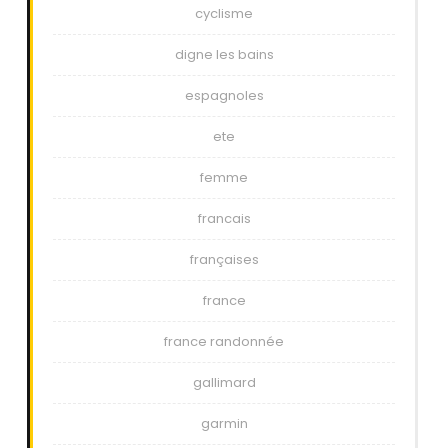
cyclisme
digne les bains
espagnoles
ete
femme
francais
françaises
france
france randonnée
gallimard
garmin