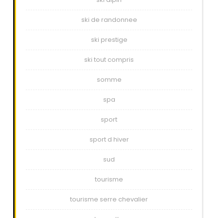
ski de randonnee
ski prestige
ski tout compris
somme
spa
sport
sport d hiver
sud
tourisme
tourisme serre chevalier