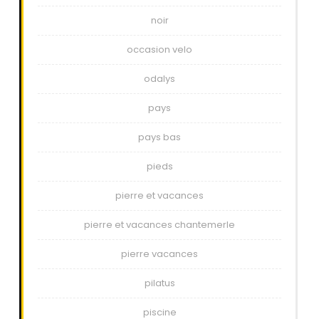
noir
occasion velo
odalys
pays
pays bas
pieds
pierre et vacances
pierre et vacances chantemerle
pierre vacances
pilatus
piscine