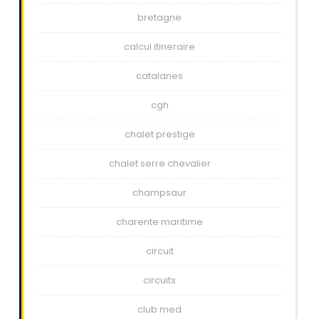
bretagne
calcul itineraire
catalanes
cgh
chalet prestige
chalet serre chevalier
champsaur
charente maritime
circuit
circuits
club med