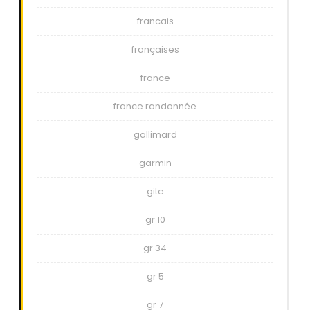
francais
françaises
france
france randonnée
gallimard
garmin
gite
gr 10
gr 34
gr 5
gr 7