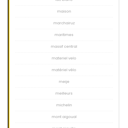
maison
marchairuz
maritimes
massif central
materiel velo
matériel vélo
meije
meilleurs
michelin
mont aigoual