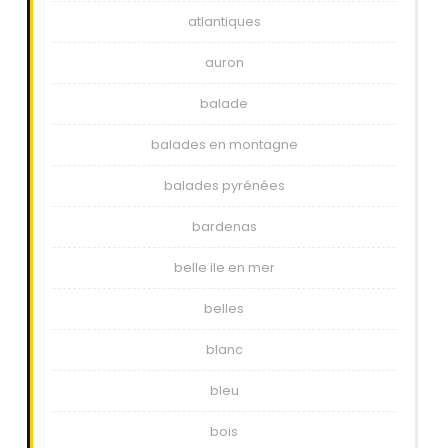
atlantiques
auron
balade
balades en montagne
balades pyrénées
bardenas
belle ile en mer
belles
blanc
bleu
bois