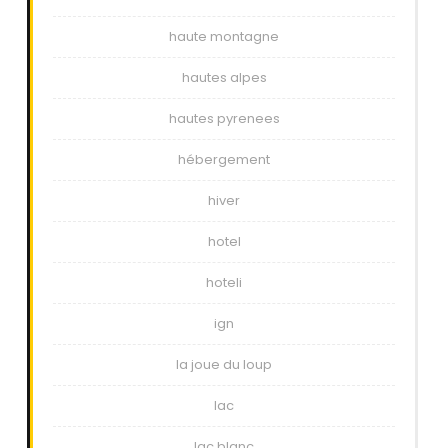
haute montagne
hautes alpes
hautes pyrenees
hébergement
hiver
hotel
hoteli
ign
la joue du loup
lac
lac blanc