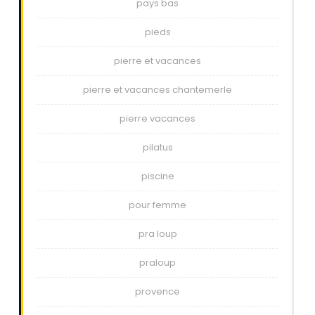
pays bas
pieds
pierre et vacances
pierre et vacances chantemerle
pierre vacances
pilatus
piscine
pour femme
pra loup
praloup
provence