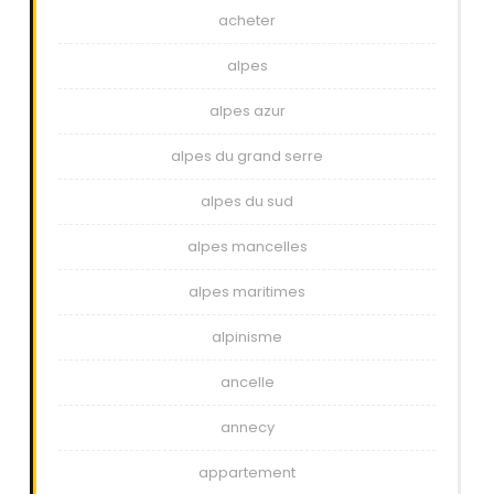
acheter
alpes
alpes azur
alpes du grand serre
alpes du sud
alpes mancelles
alpes maritimes
alpinisme
ancelle
annecy
appartement