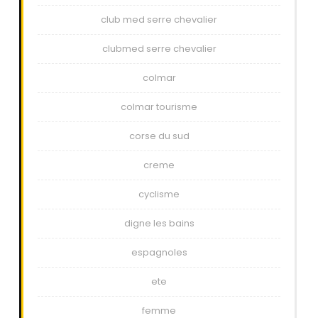
club med serre chevalier
clubmed serre chevalier
colmar
colmar tourisme
corse du sud
creme
cyclisme
digne les bains
espagnoles
ete
femme