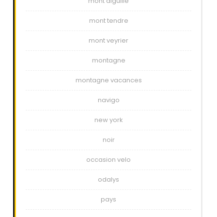
mont aiguille
mont tendre
mont veyrier
montagne
montagne vacances
navigo
new york
noir
occasion velo
odalys
pays