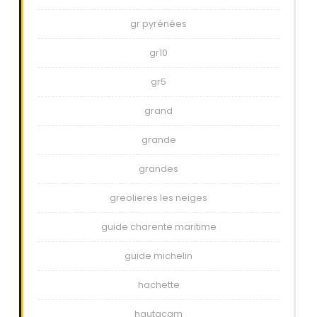
gr pyrénées
gr10
gr5
grand
grande
grandes
greolieres les neiges
guide charente maritime
guide michelin
hachette
hautacam