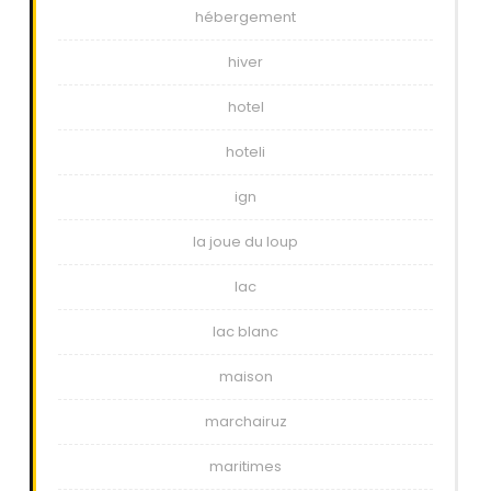
hébergement
hiver
hotel
hoteli
ign
la joue du loup
lac
lac blanc
maison
marchairuz
maritimes