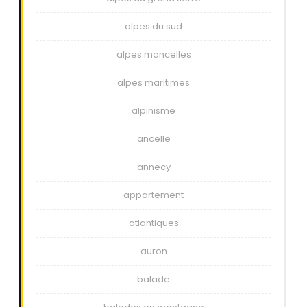
alpes du sud
alpes mancelles
alpes maritimes
alpinisme
ancelle
annecy
appartement
atlantiques
auron
balade