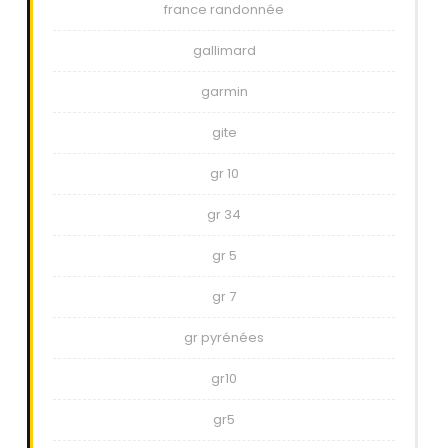
france randonnée
gallimard
garmin
gite
gr 10
gr 34
gr 5
gr 7
gr pyrénées
gr10
gr5