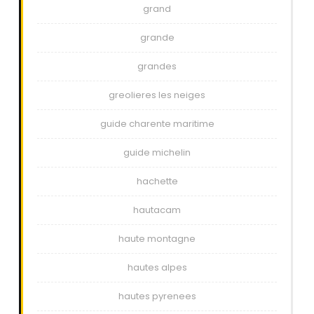
grand
grande
grandes
greolieres les neiges
guide charente maritime
guide michelin
hachette
hautacam
haute montagne
hautes alpes
hautes pyrenees