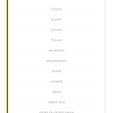
2 jours
3 jours
4 jours
5 jours
accessoir
accessoires
achat
acheter
alpes
alpes azur
alpes du grand serre