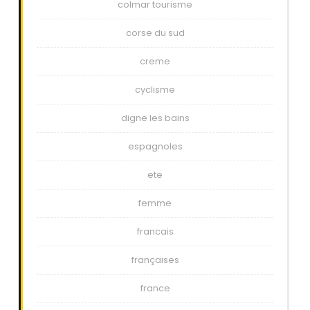
colmar tourisme
corse du sud
creme
cyclisme
digne les bains
espagnoles
ete
femme
francais
françaises
france