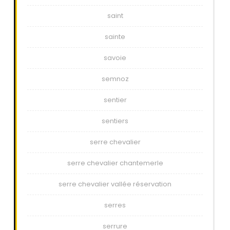
saint
sainte
savoie
semnoz
sentier
sentiers
serre chevalier
serre chevalier chantemerle
serre chevalier vallée réservation
serres
serrure