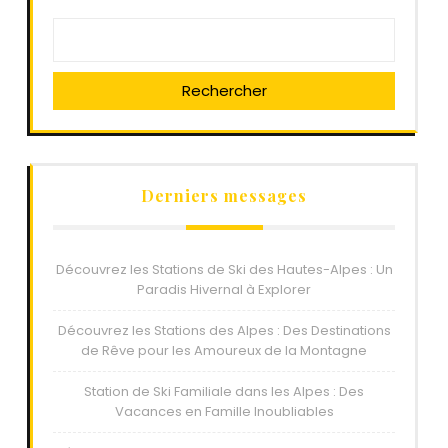
Rechercher
Derniers messages
Découvrez les Stations de Ski des Hautes-Alpes : Un
Paradis Hivernal à Explorer
Découvrez les Stations des Alpes : Des Destinations
de Rêve pour les Amoureux de la Montagne
Station de Ski Familiale dans les Alpes : Des
Vacances en Famille Inoubliables