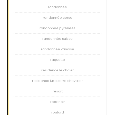
randonnee
randonnée corse
randonnée pyrénées
randonnée suisse
randonnée vanoise
raquette
residence le chalet
residence luxe serre chevalier
resort
rock noir
routard