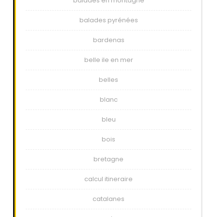
balades en montagne
balades pyrénées
bardenas
belle ile en mer
belles
blanc
bleu
bois
bretagne
calcul itineraire
catalanes