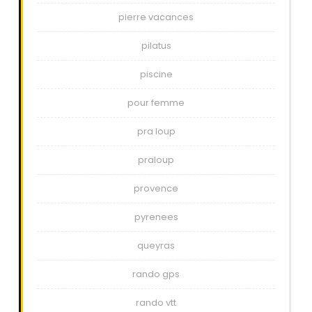
pierre vacances
pilatus
piscine
pour femme
pra loup
praloup
provence
pyrenees
queyras
rando gps
rando vtt