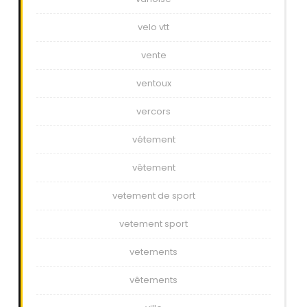
velo vtt
vente
ventoux
vercors
vétement
vêtement
vetement de sport
vetement sport
vetements
vêtements