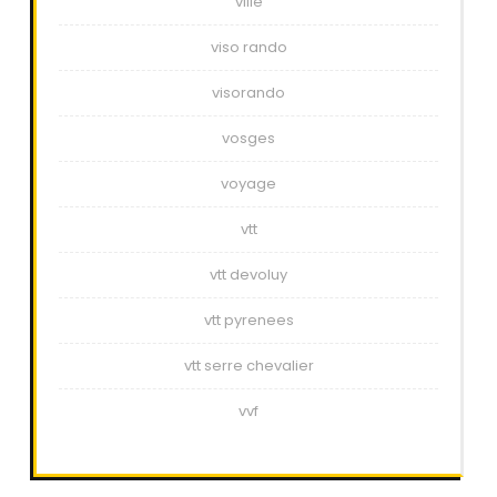
ville
viso rando
visorando
vosges
voyage
vtt
vtt devoluy
vtt pyrenees
vtt serre chevalier
vvf