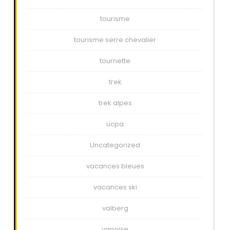
tourisme
tourisme serre chevalier
tournette
trek
trek alpes
ucpa
Uncategorized
vacances bleues
vacances ski
valberg
vanoise