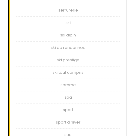
serrurerie
ski
ski alpin
ski de randonnee
ski prestige
ski tout compris
somme
spa
sport
sport d hiver
sud