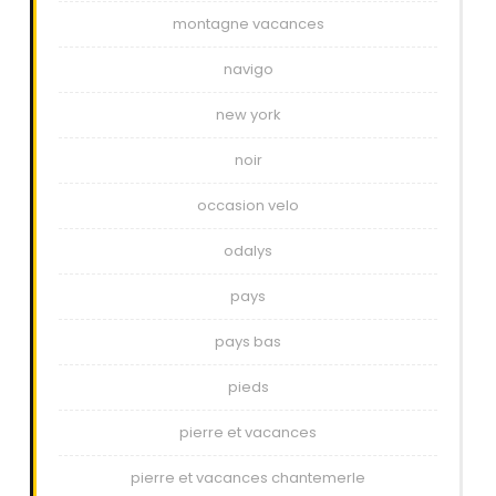
montagne vacances
navigo
new york
noir
occasion velo
odalys
pays
pays bas
pieds
pierre et vacances
pierre et vacances chantemerle