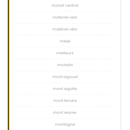
massif central
materiel velo
matériel vélo
meije
meilleurs
michelin
mont aigoual
mont aiguille
mont tendre
mont veyrier
montagne