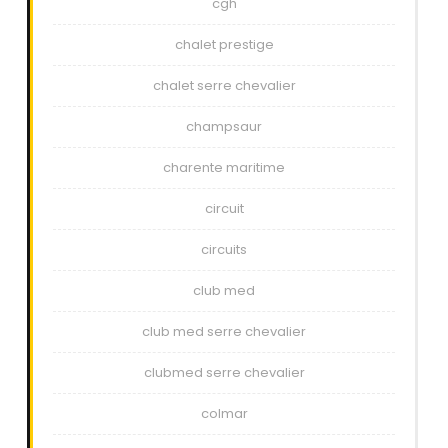
cgh
chalet prestige
chalet serre chevalier
champsaur
charente maritime
circuit
circuits
club med
club med serre chevalier
clubmed serre chevalier
colmar