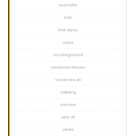
tournette
trek
trek alpes
ucpa
Uncategorized
vacances bleues
vacances ski
valberg
vanoise
velo vtt
vente