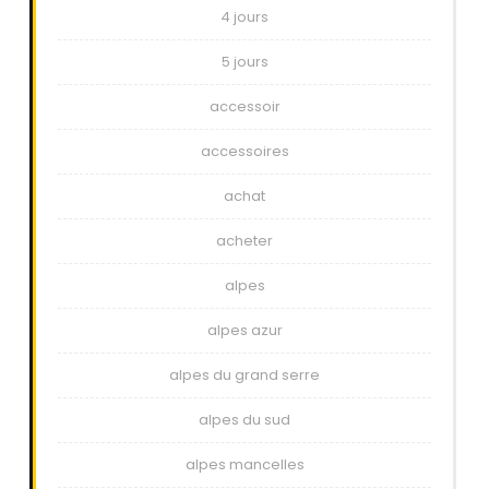
4 jours
5 jours
accessoir
accessoires
achat
acheter
alpes
alpes azur
alpes du grand serre
alpes du sud
alpes mancelles