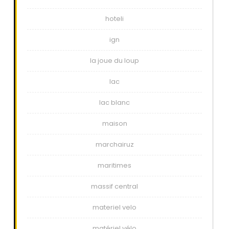
hoteli
ign
la joue du loup
lac
lac blanc
maison
marchairuz
maritimes
massif central
materiel velo
matériel vélo