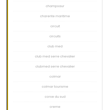
champsaur
charente maritime
circuit
circuits
club med
club med serre chevalier
clubmed serre chevalier
colmar
colmar tourisme
corse du sud
creme