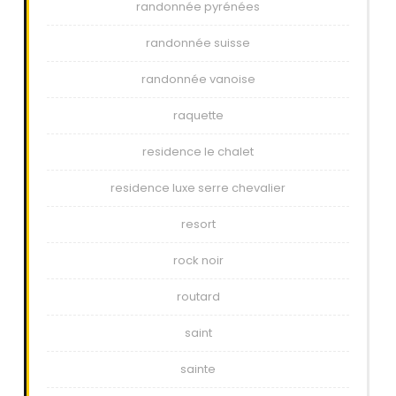
randonnée pyrénées
randonnée suisse
randonnée vanoise
raquette
residence le chalet
residence luxe serre chevalier
resort
rock noir
routard
saint
sainte