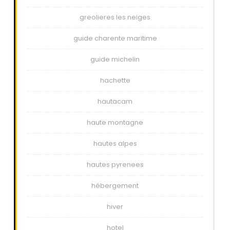
greolieres les neiges
guide charente maritime
guide michelin
hachette
hautacam
haute montagne
hautes alpes
hautes pyrenees
hébergement
hiver
hotel