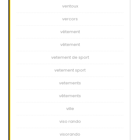
ventoux
vercors
vétement
vêtement
vetement de sport
vetement sport
vetements
vêtements
ville
viso rando
visorando