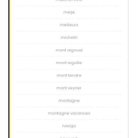
meije
meilleurs
michelin
mont aigoual
mont aiguille
mont tendre
mont veyrier
montagne
montagne vacances
navigo