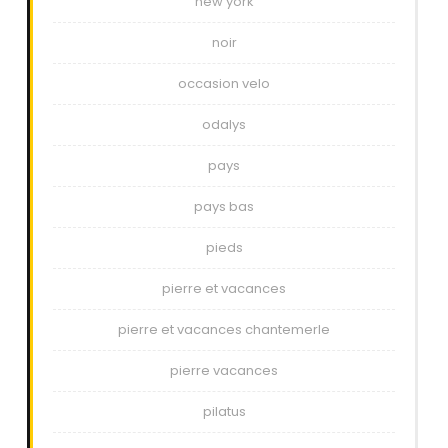
new york
noir
occasion velo
odalys
pays
pays bas
pieds
pierre et vacances
pierre et vacances chantemerle
pierre vacances
pilatus