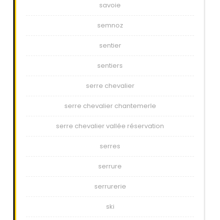
savoie
semnoz
sentier
sentiers
serre chevalier
serre chevalier chantemerle
serre chevalier vallée réservation
serres
serrure
serrurerie
ski