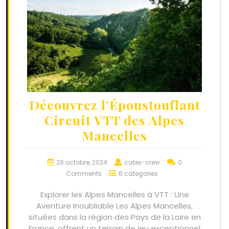
Découvrez l’Époustouflant
Circuit VTT des Alpes
Mancelles
26 octobre, 2024
catex-crew
0
Comments
6 categories
Explorer les Alpes Mancelles à VTT : Une
Aventure Inoubliable Les Alpes Mancelles,
situées dans la région des Pays de la Loire en
France, offrent un terrain de jeu exceptionnel