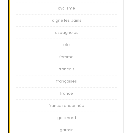
cyclisme
digne les bains
espagnoles
ete
femme
francais
françaises
france
france randonnée
gallimard
garmin