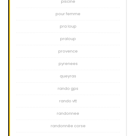
piscine
pour femme
pra loup
praloup
provence
pyrenees
queyras
rando gps
rando vtt
randonnee
randonnée corse