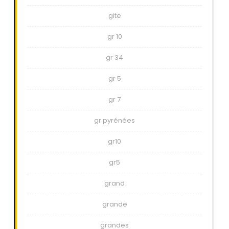
gite
gr 10
gr 34
gr 5
gr 7
gr pyrénées
gr10
gr5
grand
grande
grandes