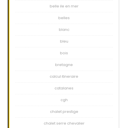
belle ile en mer
belles
blanc
bleu
bois
bretagne
calcul itineraire
catalanes
cgh
chalet prestige
chalet serre chevalier