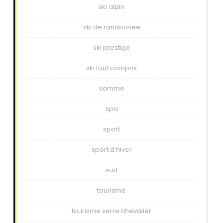
ski alpin
ski de randonnee
ski prestige
ski tout compris
somme
spa
sport
sport d hiver
sud
tourisme
tourisme serre chevalier