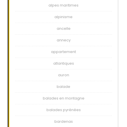
alpes maritimes
alpinisme
ancelle
annecy
appartement
atlantiques
auron
balade
balades en montagne
balades pyrénées
bardenas