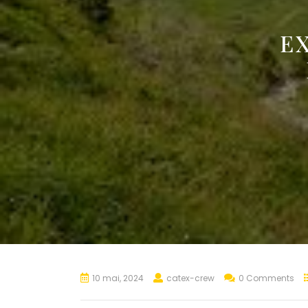
E
10 mai, 2024
catex-crew
0 Comments