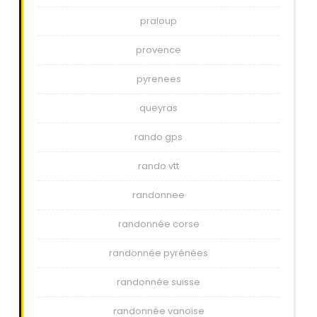
praloup
provence
pyrenees
queyras
rando gps
rando vtt
randonnee
randonnée corse
randonnée pyrénées
randonnée suisse
randonnée vanoise