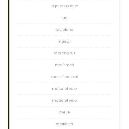
la joue du loup
lac
lac blanc
maison
marchairuz
maritimes
massif central
materiel velo
matériel vélo
meije
meilleurs