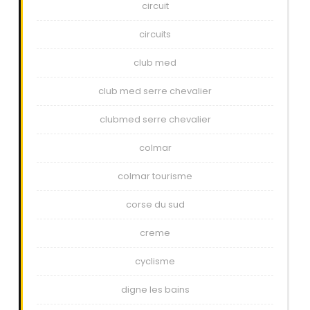
circuit
circuits
club med
club med serre chevalier
clubmed serre chevalier
colmar
colmar tourisme
corse du sud
creme
cyclisme
digne les bains