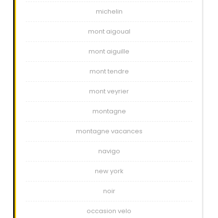
michelin
mont aigoual
mont aiguille
mont tendre
mont veyrier
montagne
montagne vacances
navigo
new york
noir
occasion velo