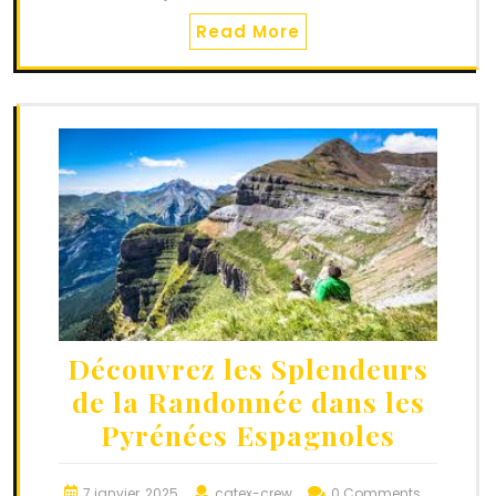
Read More
Découvrez les Splendeurs
de la Randonnée dans les
Pyrénées Espagnoles
7 janvier, 2025
catex-crew
0 Comments