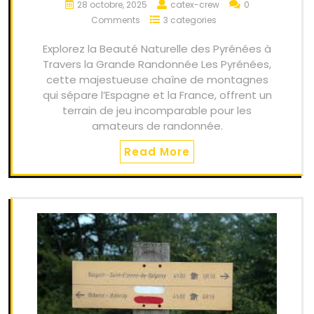
28 octobre, 2025
catex-crew
0
Comments
3 categories
Explorez la Beauté Naturelle des Pyrénées à
Travers la Grande Randonnée Les Pyrénées,
cette majestueuse chaîne de montagnes
qui sépare l’Espagne et la France, offrent un
terrain de jeu incomparable pour les
amateurs de randonnée.
Read More