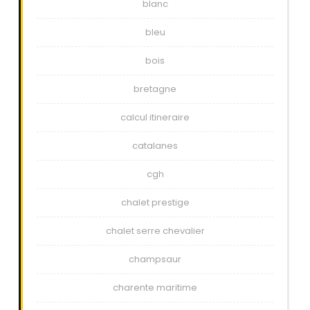
blanc
bleu
bois
bretagne
calcul itineraire
catalanes
cgh
chalet prestige
chalet serre chevalier
champsaur
charente maritime