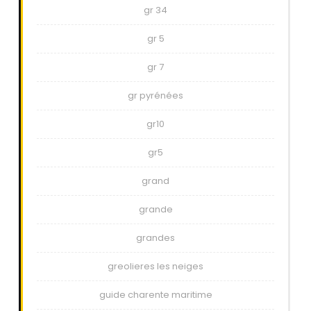
gr 34
gr 5
gr 7
gr pyrénées
gr10
gr5
grand
grande
grandes
greolieres les neiges
guide charente maritime