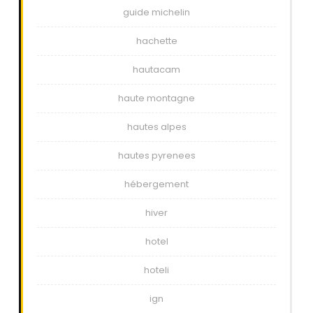
guide michelin
hachette
hautacam
haute montagne
hautes alpes
hautes pyrenees
hébergement
hiver
hotel
hoteli
ign