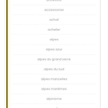
accessoires
achat
acheter
alpes
alpes azur
alpes du grand serre
alpes du sud
alpes mancelles
alpes maritimes
alpinisme