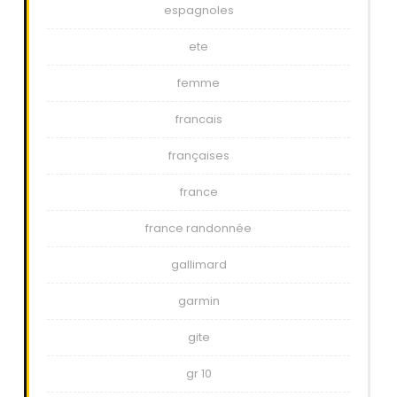
espagnoles
ete
femme
francais
françaises
france
france randonnée
gallimard
garmin
gite
gr 10