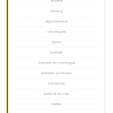
ancelle
annecy
appartement
atlantiques
auron
balade
balades en montagne
balades pyrénées
bardenas
belle ile en mer
belles