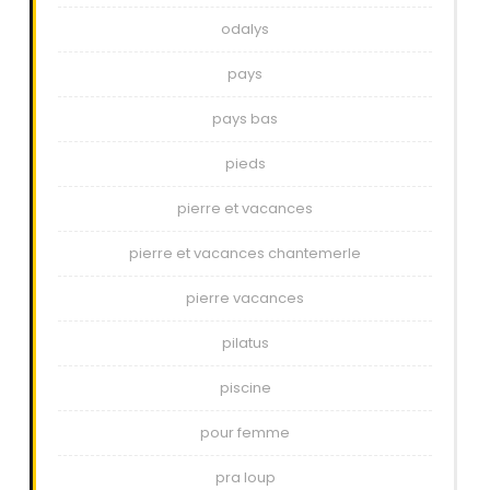
odalys
pays
pays bas
pieds
pierre et vacances
pierre et vacances chantemerle
pierre vacances
pilatus
piscine
pour femme
pra loup