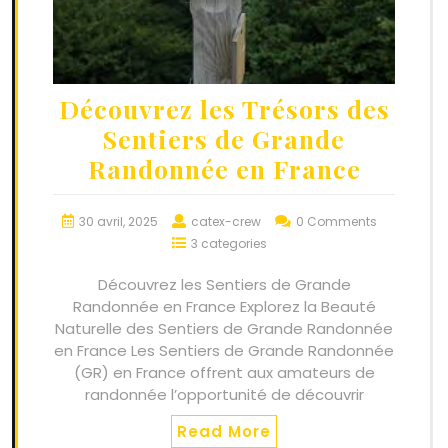
Découvrez les Trésors des
Sentiers de Grande
Randonnée en France
30 avril, 2025
catex-crew
0 Comments
3 categories
Découvrez les Sentiers de Grande
Randonnée en France Explorez la Beauté
Naturelle des Sentiers de Grande Randonnée
en France Les Sentiers de Grande Randonnée
(GR) en France offrent aux amateurs de
randonnée l’opportunité de découvrir
Read More