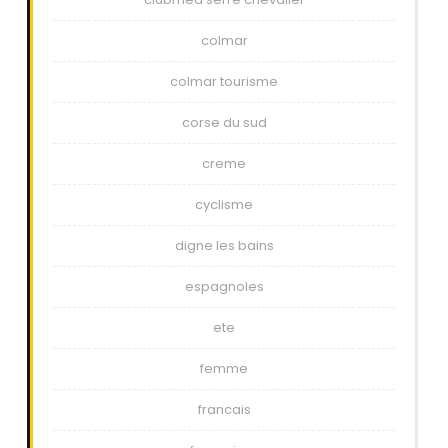
colmar
colmar tourisme
corse du sud
creme
cyclisme
digne les bains
espagnoles
ete
femme
francais