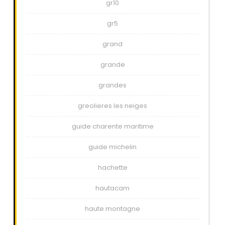
gr10
gr5
grand
grande
grandes
greolieres les neiges
guide charente maritime
guide michelin
hachette
hautacam
haute montagne