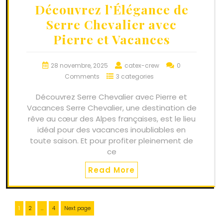
Découvrez l’Élégance de
Serre Chevalier avec
Pierre et Vacances
28 novembre, 2025
catex-crew
0
Comments
3 categories
Découvrez Serre Chevalier avec Pierre et
Vacances Serre Chevalier, une destination de
rêve au cœur des Alpes françaises, est le lieu
idéal pour des vacances inoubliables en
toute saison. Et pour profiter pleinement de
ce
Read More
Navigation
Page
Page
Page
1
2
…
4
Next page