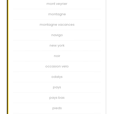
mont veyrier
montagne
montagne vacances
navigo
new york
noir
occasion velo
odalys
pays
pays bas
pieds