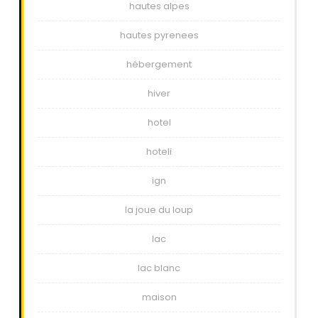
hautes alpes
hautes pyrenees
hébergement
hiver
hotel
hoteli
ign
la joue du loup
lac
lac blanc
maison