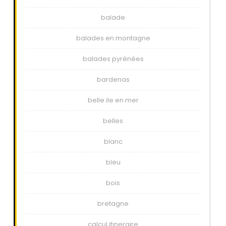
balade
balades en montagne
balades pyrénées
bardenas
belle ile en mer
belles
blanc
bleu
bois
bretagne
calcul itineraire