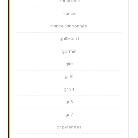
françaises
france
france randonnée
gallimard
garmin
gite
gr 10
gr 34
gr 5
gr 7
gr pyrénées