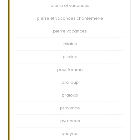
pierre et vacances
pierre et vacances chantemerle
pierre vacances
pilatus
piscine
pour femme
pra loup
praloup
provence
pyrenees
queyras