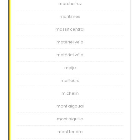
marchairuz
maritimes
massif central
materiel velo
matériel vélo
meije
meilleurs
michelin
mont aigoual
mont aiguille
mont tendre