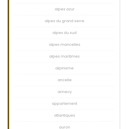
alpes azur
alpes du grand serre
alpes du sud
alpes mancelles
alpes maritimes
alpinisme
ancelle
annecy
appartement
atlantiques
auron