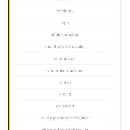
catalanes
cgh
chalet prestige
chalet serre chevalier
champsaur
charente maritime
circuit
circuits
club med
club med serre chevalier
clubmed serre chevalier