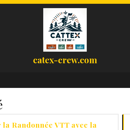
catex-crew.com
é
 la Randonnée VTT avec la