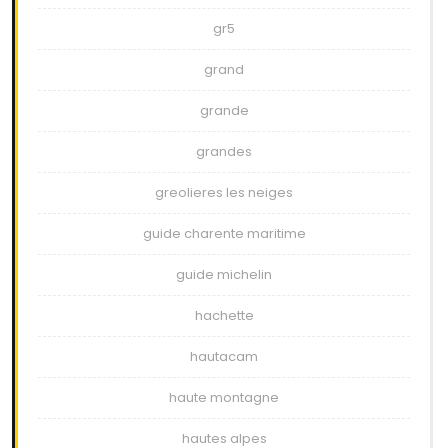
gr5
grand
grande
grandes
greolieres les neiges
guide charente maritime
guide michelin
hachette
hautacam
haute montagne
hautes alpes