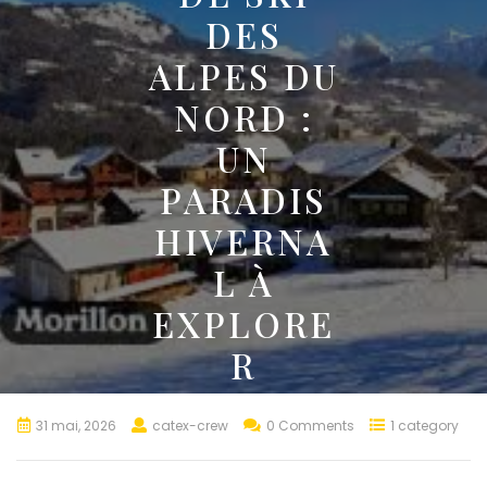
DES
ALPES DU
NORD :
UN
PARADIS
HIVERNA
L À
EXPLORE
R
31 mai, 2026
catex-crew
0 Comments
1 category