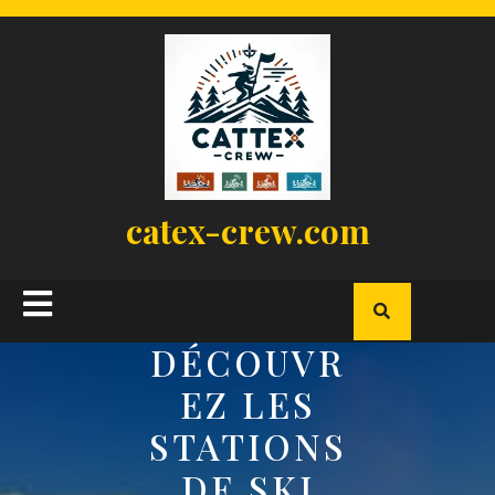
Skip
to
content
catex-crew.com
Open
Button
DÉCOUVR
EZ LES
STATIONS
DE SKI