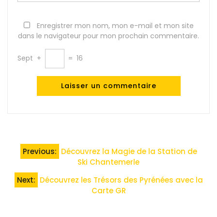
Enregistrer mon nom, mon e-mail et mon site
dans le navigateur pour mon prochain commentaire.
Sept
+
=
16
Navigation
Previous:
Découvrez la Magie de la Station de
de
Ski Chantemerle
l’article
Next:
Découvrez les Trésors des Pyrénées avec la
Carte GR