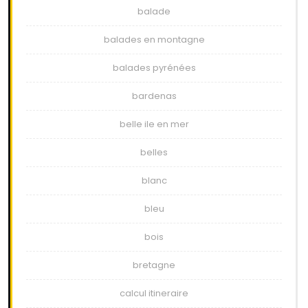
balade
balades en montagne
balades pyrénées
bardenas
belle ile en mer
belles
blanc
bleu
bois
bretagne
calcul itineraire