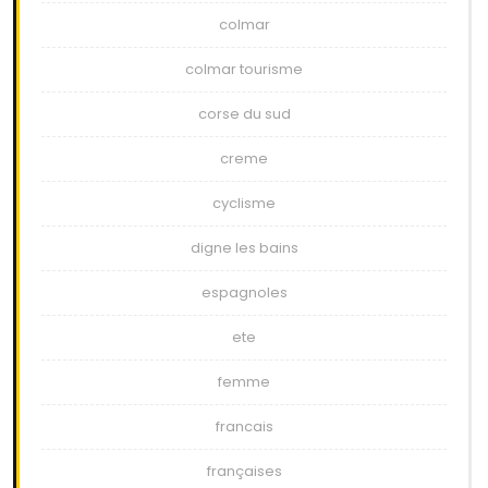
colmar
colmar tourisme
corse du sud
creme
cyclisme
digne les bains
espagnoles
ete
femme
francais
françaises