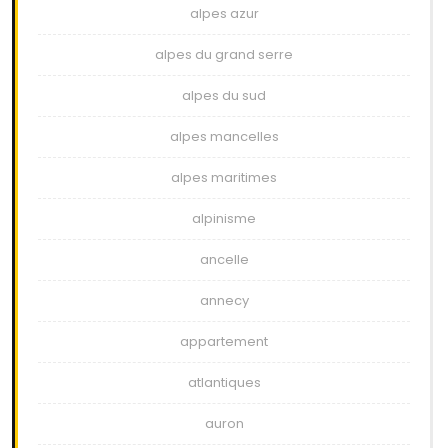
alpes azur
alpes du grand serre
alpes du sud
alpes mancelles
alpes maritimes
alpinisme
ancelle
annecy
appartement
atlantiques
auron