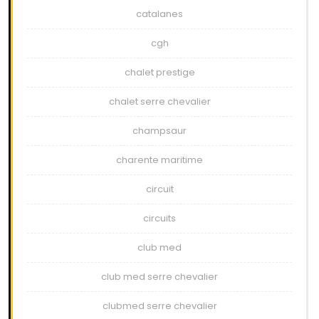
catalanes
cgh
chalet prestige
chalet serre chevalier
champsaur
charente maritime
circuit
circuits
club med
club med serre chevalier
clubmed serre chevalier