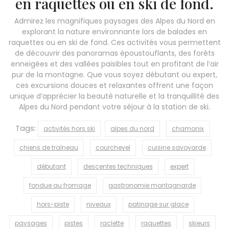
en raquettes ou en ski de fond.
Admirez les magnifiques paysages des Alpes du Nord en
explorant la nature environnante lors de balades en
raquettes ou en ski de fond. Ces activités vous permettent
de découvrir des panoramas époustouflants, des forêts
enneigées et des vallées paisibles tout en profitant de l’air
pur de la montagne. Que vous soyez débutant ou expert,
ces excursions douces et relaxantes offrent une façon
unique d’apprécier la beauté naturelle et la tranquillité des
Alpes du Nord pendant votre séjour à la station de ski.
Tags:
activités hors ski
alpes du nord
chamonix
chiens de traîneau
courchevel
cuisine savoyarde
débutant
descentes techniques
expert
fondue au fromage
gastronomie montagnarde
hors-piste
niveaux
patinage sur glace
paysages
pistes
raclette
raquettes
skieurs