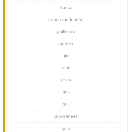
france
france randonnée
gallimard
garmin
gite
gr 10
gr 34
gr 5
gr 7
gr pyrénées
gr10