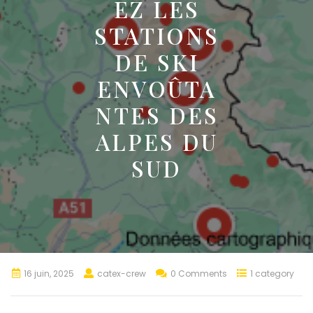
EZ LES
STATIONS
DE SKI
ENVOÛTA
NTES DES
ALPES DU
SUD
16 juin, 2025
catex-crew
0 Comments
1 category