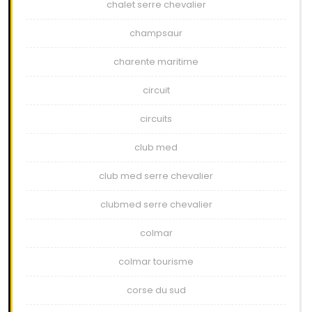
chalet serre chevalier
champsaur
charente maritime
circuit
circuits
club med
club med serre chevalier
clubmed serre chevalier
colmar
colmar tourisme
corse du sud