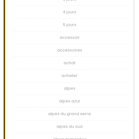
4 jours
5 jours
accessoir
accessoires
achat
acheter
alpes
alpes azur
alpes du grand serre
alpes du sud