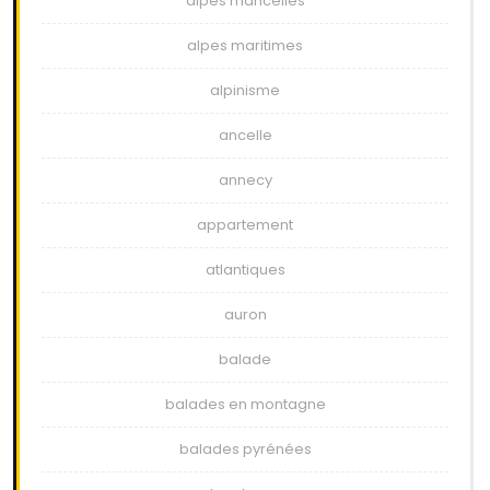
alpes mancelles
alpes maritimes
alpinisme
ancelle
annecy
appartement
atlantiques
auron
balade
balades en montagne
balades pyrénées