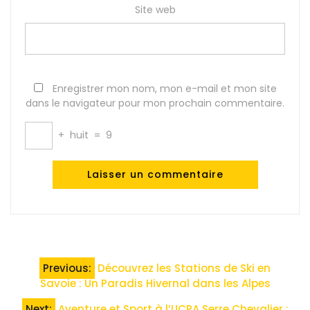
Site web
Enregistrer mon nom, mon e-mail et mon site
dans le navigateur pour mon prochain commentaire.
+
huit
=
9
Navigation
Previous:
Découvrez les Stations de Ski en
de
Savoie : Un Paradis Hivernal dans les Alpes
Next:
Aventure et Sport à l’UCPA Serre Chevalier :