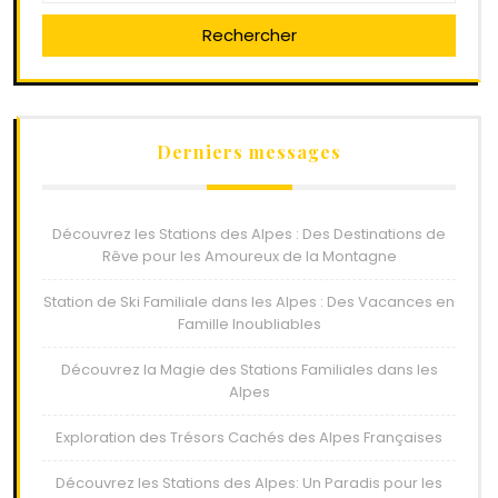
Rechercher
Derniers messages
Découvrez les Stations des Alpes : Des Destinations de
Rêve pour les Amoureux de la Montagne
Station de Ski Familiale dans les Alpes : Des Vacances en
Famille Inoubliables
Découvrez la Magie des Stations Familiales dans les
Alpes
Exploration des Trésors Cachés des Alpes Françaises
Découvrez les Stations des Alpes: Un Paradis pour les