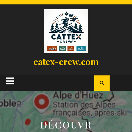
Skip
to
content
catex-crew.com
Open
Button
DÉCOUVR