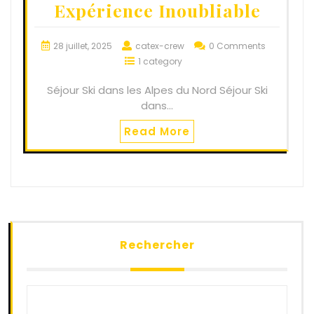
Expérience Inoubliable
28 juillet, 2025
catex-crew
0 Comments
1 category
Séjour Ski dans les Alpes du Nord Séjour Ski
dans…
Read More
Rechercher