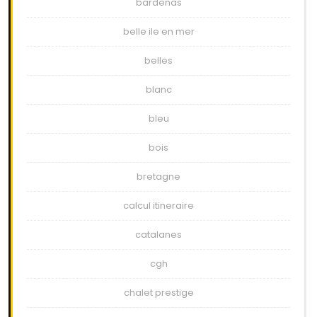
bardenas
belle ile en mer
belles
blanc
bleu
bois
bretagne
calcul itineraire
catalanes
cgh
chalet prestige