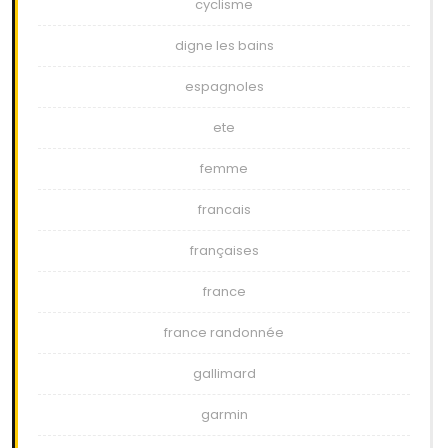
cyclisme
digne les bains
espagnoles
ete
femme
francais
françaises
france
france randonnée
gallimard
garmin