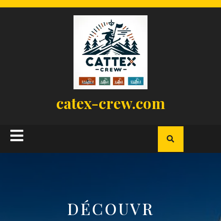
Skip
to
content
catex-crew.com
Open
Button
DÉCOUVR