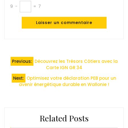
9
−
=
7
Navigation
Previous:
Découvrez les Trésors Côtiers avec la
de
Carte IGN GR 34
l’article
Next:
Optimisez votre déclaration PEB pour un
avenir énergétique durable en Wallonie !
Related Posts