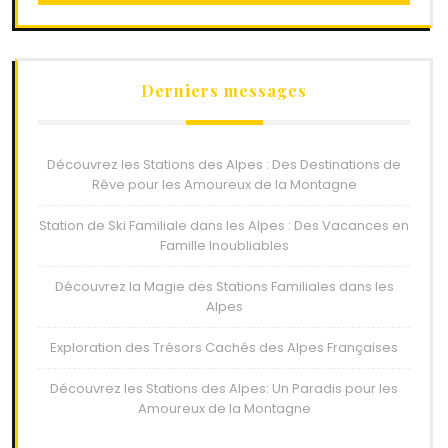
Derniers messages
Découvrez les Stations des Alpes : Des Destinations de
Rêve pour les Amoureux de la Montagne
Station de Ski Familiale dans les Alpes : Des Vacances en
Famille Inoubliables
Découvrez la Magie des Stations Familiales dans les
Alpes
Exploration des Trésors Cachés des Alpes Françaises
Découvrez les Stations des Alpes: Un Paradis pour les
Amoureux de la Montagne