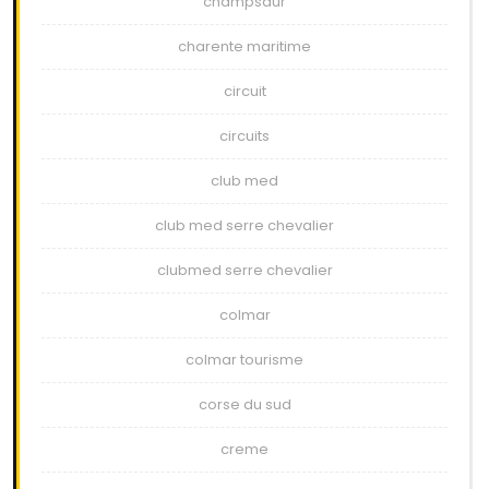
champsaur
charente maritime
circuit
circuits
club med
club med serre chevalier
clubmed serre chevalier
colmar
colmar tourisme
corse du sud
creme