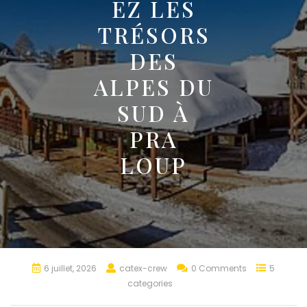
EZ LES
TRÉSORS
DES
ALPES DU
SUD À
PRA
LOUP
6 juillet, 2026
catex-crew
0 Comments
5
categories