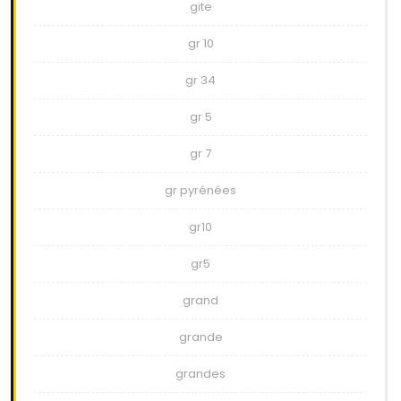
gite
gr 10
gr 34
gr 5
gr 7
gr pyrénées
gr10
gr5
grand
grande
grandes