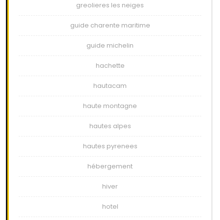
greolieres les neiges
guide charente maritime
guide michelin
hachette
hautacam
haute montagne
hautes alpes
hautes pyrenees
hébergement
hiver
hotel