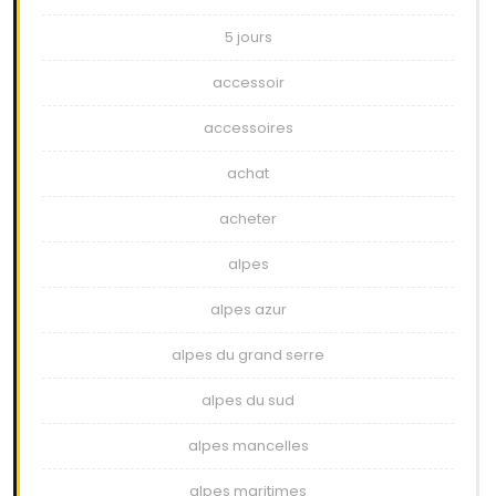
5 jours
accessoir
accessoires
achat
acheter
alpes
alpes azur
alpes du grand serre
alpes du sud
alpes mancelles
alpes maritimes