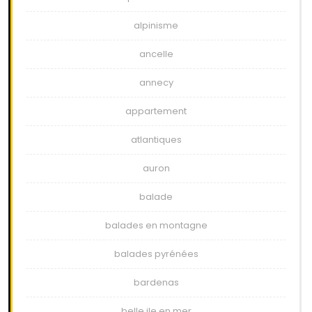
alpinisme
ancelle
annecy
appartement
atlantiques
auron
balade
balades en montagne
balades pyrénées
bardenas
belle ile en mer