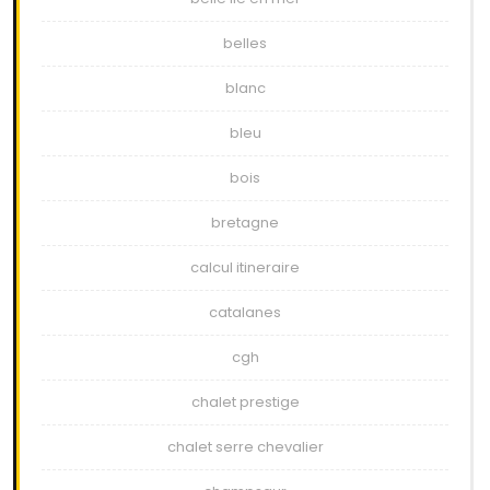
belles
blanc
bleu
bois
bretagne
calcul itineraire
catalanes
cgh
chalet prestige
chalet serre chevalier