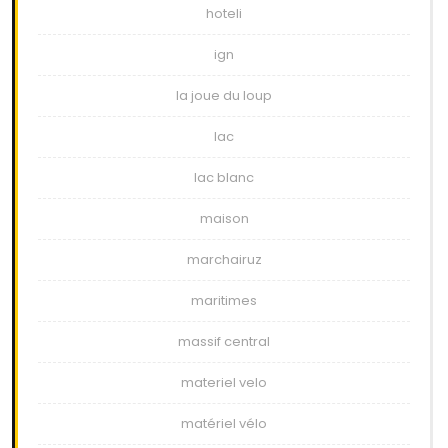
hoteli
ign
la joue du loup
lac
lac blanc
maison
marchairuz
maritimes
massif central
materiel velo
matériel vélo