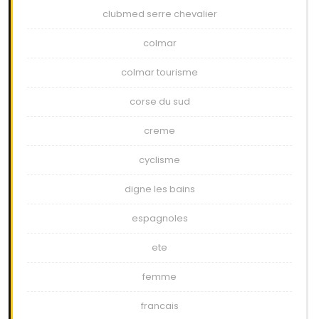
clubmed serre chevalier
colmar
colmar tourisme
corse du sud
creme
cyclisme
digne les bains
espagnoles
ete
femme
francais