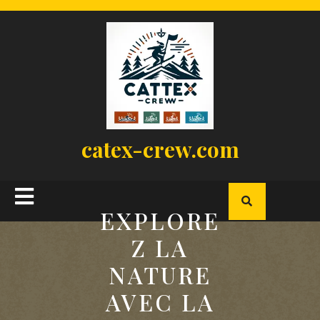
Skip
to
content
catex-crew.com
Open
EXPLORE
Button
Z LA
NATURE
AVEC LA