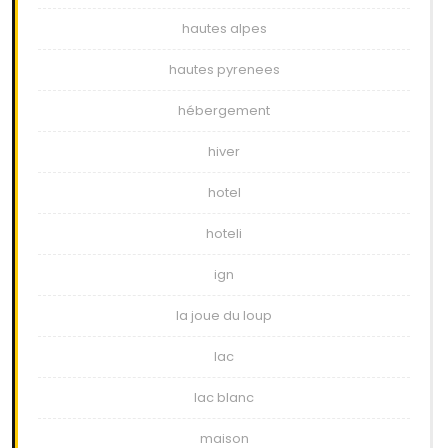
hautes alpes
hautes pyrenees
hébergement
hiver
hotel
hoteli
ign
la joue du loup
lac
lac blanc
maison