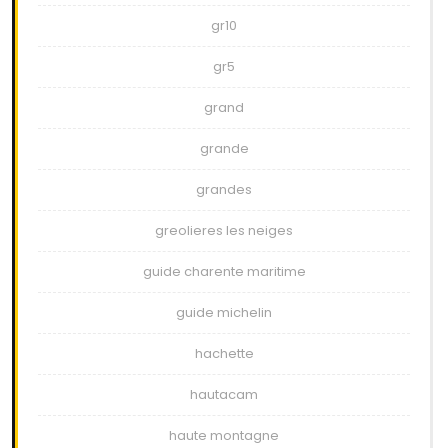
gr10
gr5
grand
grande
grandes
greolieres les neiges
guide charente maritime
guide michelin
hachette
hautacam
haute montagne