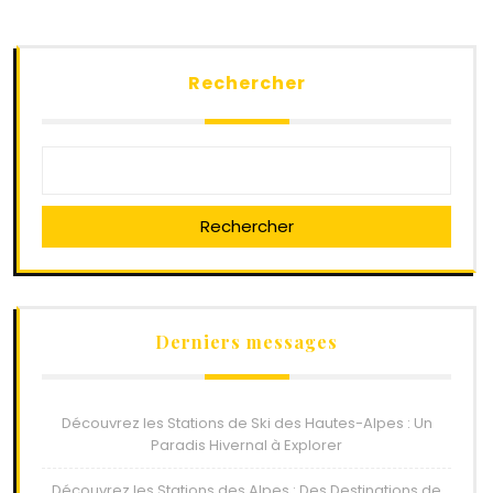
Rechercher
Rechercher
Derniers messages
Découvrez les Stations de Ski des Hautes-Alpes : Un
Paradis Hivernal à Explorer
Découvrez les Stations des Alpes : Des Destinations de