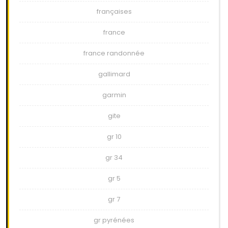
françaises
france
france randonnée
gallimard
garmin
gite
gr 10
gr 34
gr 5
gr 7
gr pyrénées