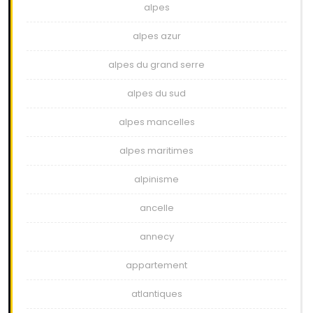
alpes
alpes azur
alpes du grand serre
alpes du sud
alpes mancelles
alpes maritimes
alpinisme
ancelle
annecy
appartement
atlantiques