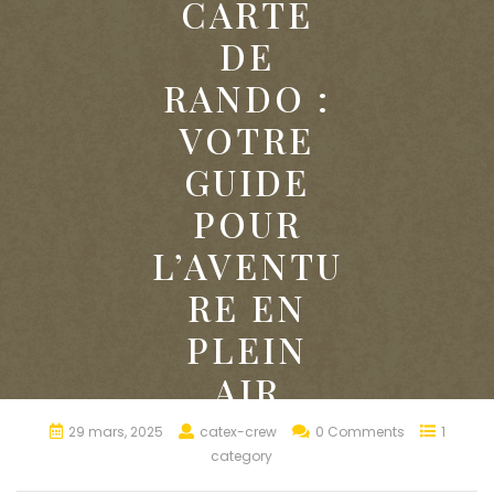
CARTE
DE
RANDO :
VOTRE
GUIDE
POUR
L’AVENTU
RE EN
PLEIN
AIR
29 mars, 2025
catex-crew
0 Comments
1
category