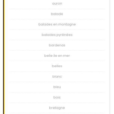
auron
balade
balades en montagne
balades pyrénées
bardenas
belle ile en mer
belles
blanc
bleu
bois
bretagne