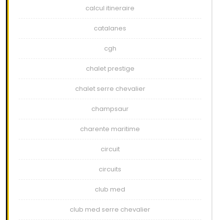
calcul itineraire
catalanes
cgh
chalet prestige
chalet serre chevalier
champsaur
charente maritime
circuit
circuits
club med
club med serre chevalier