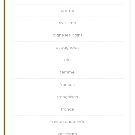
creme
cyclisme
digne les bains
espagnoles
ete
femme
francais
françaises
france
france randonnée
gallimard