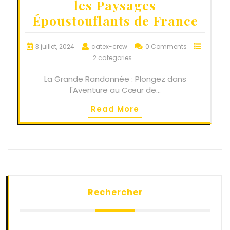
les Paysages
Époustouflants de France
3 juillet, 2024
catex-crew
0 Comments
2 categories
La Grande Randonnée : Plongez dans
l'Aventure au Cœur de…
Read More
Rechercher