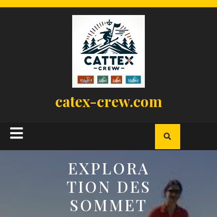
Skip
to
content
catex-crew.com
Open
Button
EXPLORA
TION DES
SOMMET