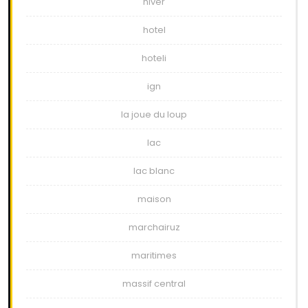
hiver
hotel
hoteli
ign
la joue du loup
lac
lac blanc
maison
marchairuz
maritimes
massif central