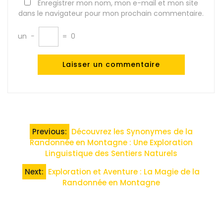
Enregistrer mon nom, mon e-mail et mon site
dans le navigateur pour mon prochain commentaire.
un
−
=
0
Navigation
Previous:
Découvrez les Synonymes de la
de
Randonnée en Montagne : Une Exploration
Linguistique des Sentiers Naturels
l’article
Next:
Exploration et Aventure : La Magie de la
Randonnée en Montagne