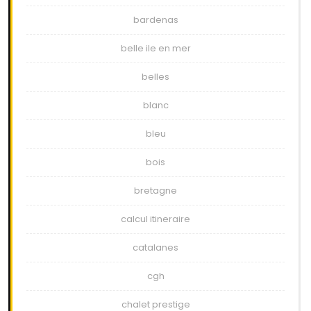
bardenas
belle ile en mer
belles
blanc
bleu
bois
bretagne
calcul itineraire
catalanes
cgh
chalet prestige