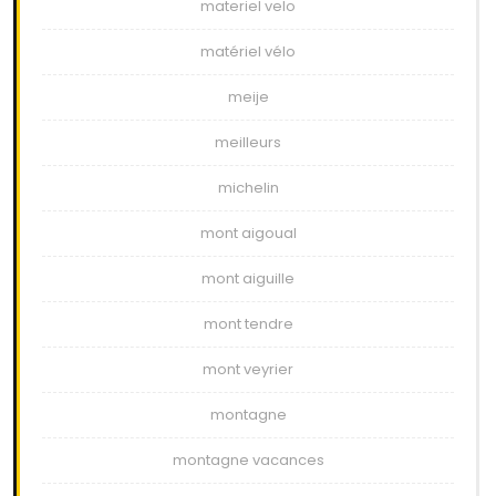
materiel velo
matériel vélo
meije
meilleurs
michelin
mont aigoual
mont aiguille
mont tendre
mont veyrier
montagne
montagne vacances