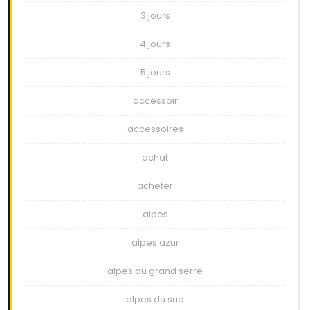
3 jours
4 jours
5 jours
accessoir
accessoires
achat
acheter
alpes
alpes azur
alpes du grand serre
alpes du sud