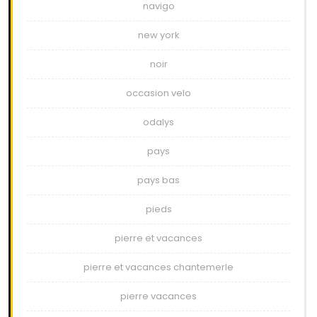
navigo
new york
noir
occasion velo
odalys
pays
pays bas
pieds
pierre et vacances
pierre et vacances chantemerle
pierre vacances