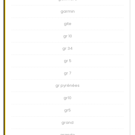
garmin
gite
gr 10
gr 34
gr 5
gr 7
gr pyrénées
gr10
gr5
grand
grande