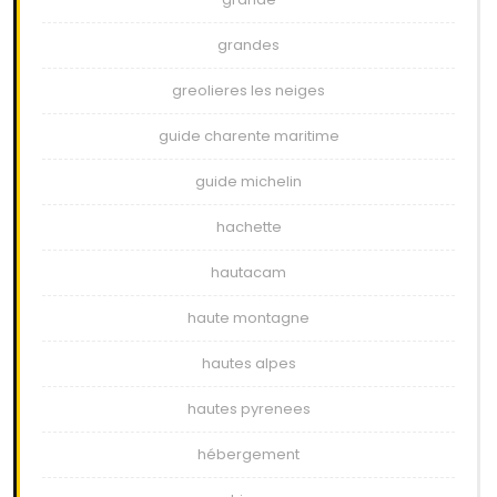
grandes
greolieres les neiges
guide charente maritime
guide michelin
hachette
hautacam
haute montagne
hautes alpes
hautes pyrenees
hébergement