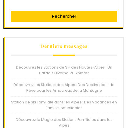
Rechercher
Derniers messages
Découvrez les Stations de Ski des Hautes-Alpes : Un
Paradis Hivernal à Explorer
Découvrez les Stations des Alpes : Des Destinations de
Rêve pour les Amoureux de la Montagne
Station de Ski Familiale dans les Alpes : Des Vacances en
Famille Inoubliables
Découvrez la Magie des Stations Familiales dans les
Alpes