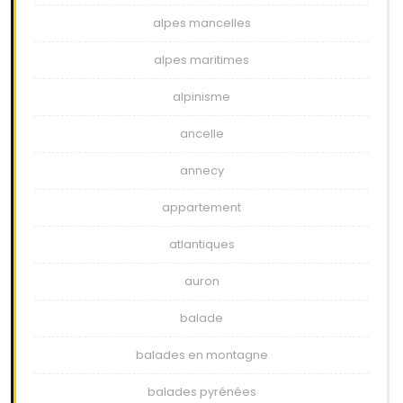
alpes mancelles
alpes maritimes
alpinisme
ancelle
annecy
appartement
atlantiques
auron
balade
balades en montagne
balades pyrénées