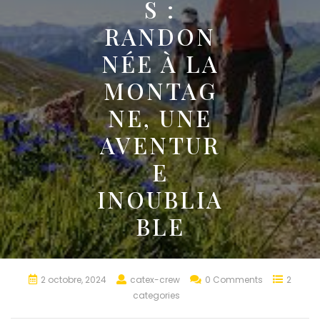
S :
RANDON
NÉE À LA
MONTAG
NE, UNE
AVENTUR
E
INOUBLIA
BLE
2 octobre, 2024
catex-crew
0 Comments
2
categories