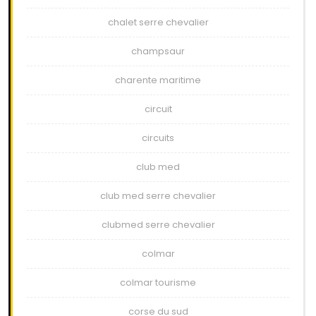
chalet serre chevalier
champsaur
charente maritime
circuit
circuits
club med
club med serre chevalier
clubmed serre chevalier
colmar
colmar tourisme
corse du sud