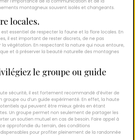
timer l’importance de la communication et de la
nnements montagneux souvent isolés et changeants.
re locales.
st essentiel de respecter la faune et la flore locales. En
s, il est important de rester discrets, de ne pas
la végétation. En respectant la nature qui nous entoure,
gique et à préserver la beauté naturelle des montagnes
rivilégiez le groupe ou guide
e sécurité, il est fortement recommandé d’éviter de
’un groupe ou d’un guide expérimenté. En effet, la haute
tentiels qui peuvent être mieux gérés en étant
s. Un groupe permet non seulement de partager les
rter un soutien mutuel en cas de besoin. Faire appel à
e approfondie du terrain, des conditions
dispensables pour profiter pleinement de la randonnée