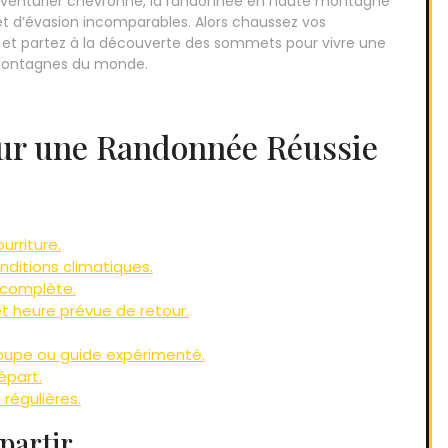
venturier chevronné, la randonnée en haute montagne
 d’évasion incomparables. Alors chaussez vos
 et partez à la découverte des sommets pour vivre une
 montagnes du monde.
our une Randonnée Réussie
rriture.
ditions climatiques.
 complète.
et heure prévue de retour.
 groupe ou guide expérimenté.
épart.
régulières.
partir.