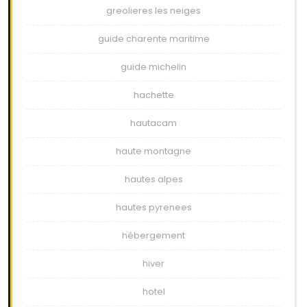
greolieres les neiges
guide charente maritime
guide michelin
hachette
hautacam
haute montagne
hautes alpes
hautes pyrenees
hébergement
hiver
hotel