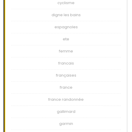
cyclisme
digne les bains
espagnoles
ete
femme
francais
françaises
france
france randonnée
gallimard
garmin