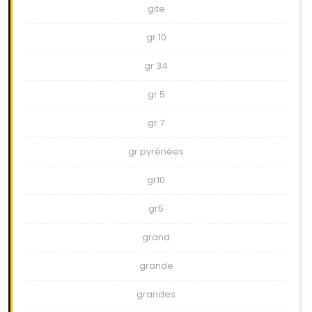
gite
gr 10
gr 34
gr 5
gr 7
gr pyrénées
gr10
gr5
grand
grande
grandes