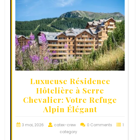
Luxueuse Résidence
Hôtelière à Serre
Chevalier: Votre Refuge
Alpin Élégant
3 mai, 2026
catex-crew
0 Comments
1
category