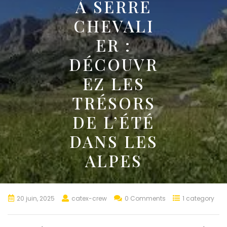
À SERRE
CHEVALI
ER :
DÉCOUVR
EZ LES
TRÉSORS
DE L’ÉTÉ
DANS LES
ALPES
20 juin, 2025
catex-crew
0 Comments
1 category