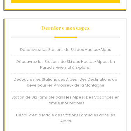
Derniers messages
Découvrez les Stations de Ski des Hautes-Alpes
Découvrez les Stations de Ski des Hautes-Alpes : Un
Paradis Hivernal à Explorer
Découvrez les Stations des Alpes : Des Destinations de
Rêve pour les Amoureux de la Montagne
Station de Ski Familiale dans les Alpes : Des Vacances en
Famille Inoubliables
Découvrez la Magie des Stations Familiales dans les
Alpes