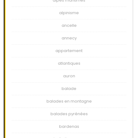
alpes maritimes
alpinisme
ancelle
annecy
appartement
atlantiques
auron
balade
balades en montagne
balades pyrénées
bardenas