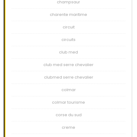
champsaur
charente maritime
circuit
circuits
club med
club med serre chevalier
clubmed serre chevalier
colmar
colmar tourisme
corse du sud
creme