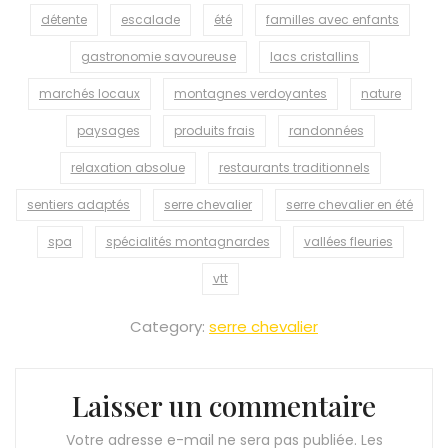
détente
escalade
été
familles avec enfants
gastronomie savoureuse
lacs cristallins
marchés locaux
montagnes verdoyantes
nature
paysages
produits frais
randonnées
relaxation absolue
restaurants traditionnels
sentiers adaptés
serre chevalier
serre chevalier en été
spa
spécialités montagnardes
vallées fleuries
vtt
Category:
serre chevalier
Laisser un commentaire
Votre adresse e-mail ne sera pas publiée.
Les