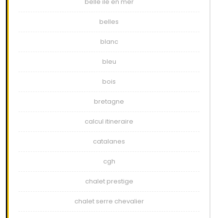
belle ile en mer
belles
blanc
bleu
bois
bretagne
calcul itineraire
catalanes
cgh
chalet prestige
chalet serre chevalier