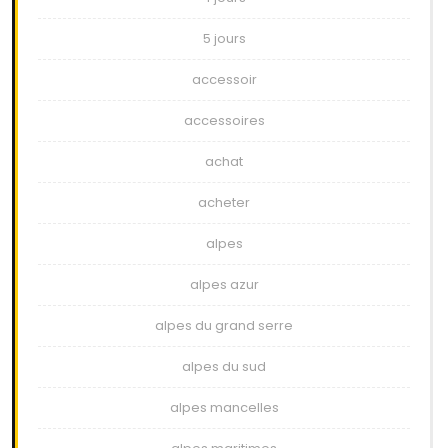
5 jours
accessoir
accessoires
achat
acheter
alpes
alpes azur
alpes du grand serre
alpes du sud
alpes mancelles