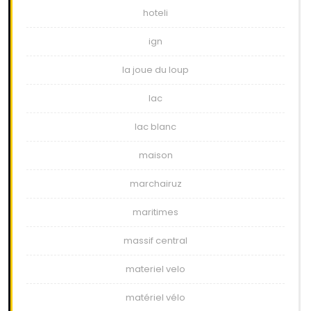
hoteli
ign
la joue du loup
lac
lac blanc
maison
marchairuz
maritimes
massif central
materiel velo
matériel vélo