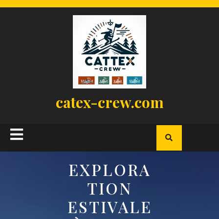
Skip
to
content
catex-crew.com
Open
Button
EXPLORA
TION
ESTIVALE