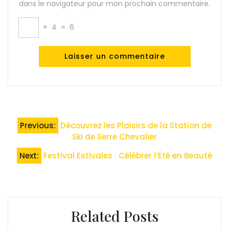
dans le navigateur pour mon prochain commentaire.
+
4
=
6
Navigation
Previous:
Découvrez les Plaisirs de la Station de
de
Ski de Serre Chevalier
l’article
Next:
Festival Estivales : Célébrer l’Été en Beauté
Related Posts