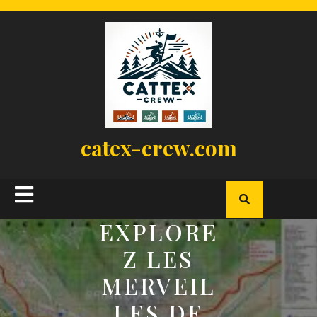
Skip
to
content
catex-crew.com
Open
Button
EXPLORE
Z LES
MERVEIL
LES DE