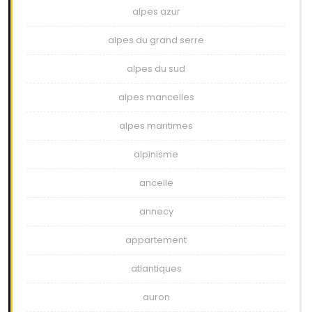
alpes azur
alpes du grand serre
alpes du sud
alpes mancelles
alpes maritimes
alpinisme
ancelle
annecy
appartement
atlantiques
auron