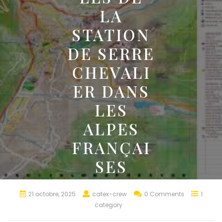
LA
STATION
DE SERRE
CHEVALI
ER DANS
LES
ALPES
FRANÇAI
SES
21 octobre, 2025
catex-crew
0 Comments
1
category