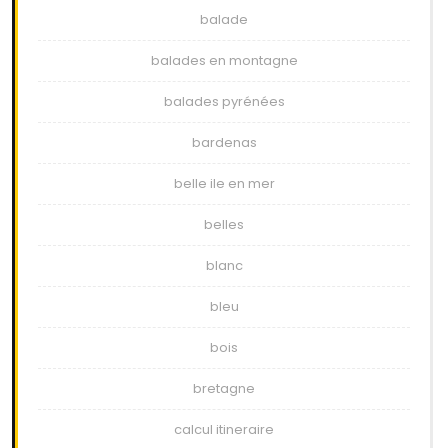
balade
balades en montagne
balades pyrénées
bardenas
belle ile en mer
belles
blanc
bleu
bois
bretagne
calcul itineraire