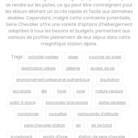
se rendre sur les pistes, ce qui peut être contraignant pour
les skieurs désirant un accès rapide et facile aux domaines
skiables. Cependant, malgré cette contrainte potentielle,
Serre Chevalier offre une variété d’options d’hébergement
adaptées à tous les besoins et budgets, permettant aux
visiteurs de profiter pleinement de leur séjour dans cette
magnifique station alpine.
Tags:
activités variées
alpes
coucher du soleil
destination idéale
détente
écoles de ski
environnement préservé et authentique
équitation
escalade
été
hiver
luge
nature verdure
patin à glace
paysages grandioses
pistes skiables
randonnée
raquettes
restaurants d'altitude
serre chevalier station
ski
ski de fond
snowboard
sports d'hiver
station de serre chevalier