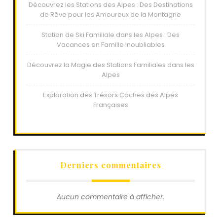
Découvrez les Stations des Alpes : Des Destinations
de Rêve pour les Amoureux de la Montagne
Station de Ski Familiale dans les Alpes : Des
Vacances en Famille Inoubliables
Découvrez la Magie des Stations Familiales dans les
Alpes
Exploration des Trésors Cachés des Alpes
Françaises
Derniers commentaires
Aucun commentaire à afficher.