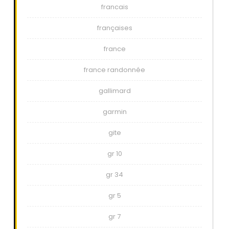
francais
françaises
france
france randonnée
gallimard
garmin
gite
gr 10
gr 34
gr 5
gr 7