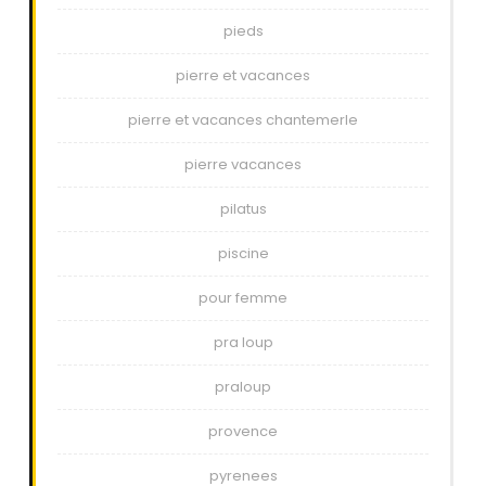
pieds
pierre et vacances
pierre et vacances chantemerle
pierre vacances
pilatus
piscine
pour femme
pra loup
praloup
provence
pyrenees