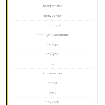
mont tendre
mont veyrier
montagne
montagne vacances
navigo
new york
noir
occasion velo
odalys
pays
pays bas