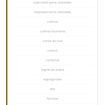
club med serre chevalier
clubmed serre chevalier
colmar
colmar tourisme
corse du sud
creme
cyclisme
digne les bains
espagnoles
ete
femme