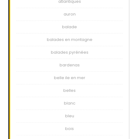
atlantiques
auron
balade
balades en montagne
balades pyrénées
bardenas
belle ile en mer
belles
blanc
bleu
bois