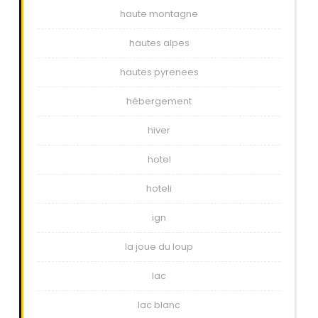
haute montagne
hautes alpes
hautes pyrenees
hébergement
hiver
hotel
hoteli
ign
la joue du loup
lac
lac blanc