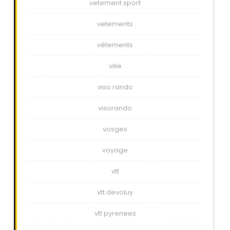
vetement sport
vetements
vêtements
ville
viso rando
visorando
vosges
voyage
vtt
vtt devoluy
vtt pyrenees