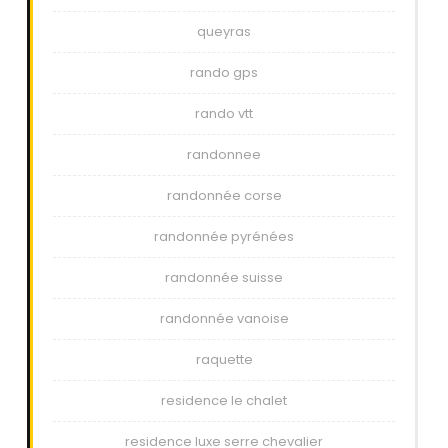
queyras
rando gps
rando vtt
randonnee
randonnée corse
randonnée pyrénées
randonnée suisse
randonnée vanoise
raquette
residence le chalet
residence luxe serre chevalier