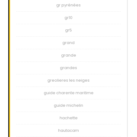
gr pyrénées
gr10
gr5
grand
grande
grandes
greolieres les neiges
guide charente maritime
guide michelin
hachette
hautacam