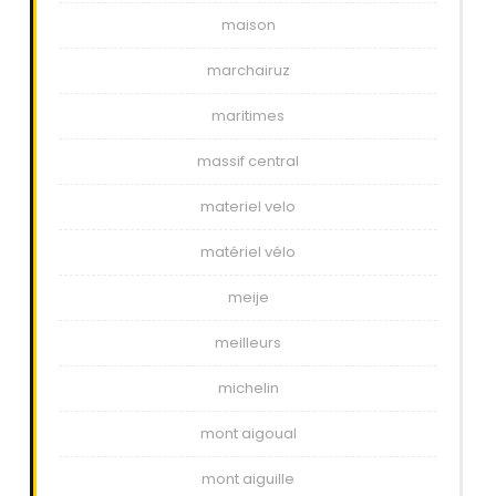
maison
marchairuz
maritimes
massif central
materiel velo
matériel vélo
meije
meilleurs
michelin
mont aigoual
mont aiguille