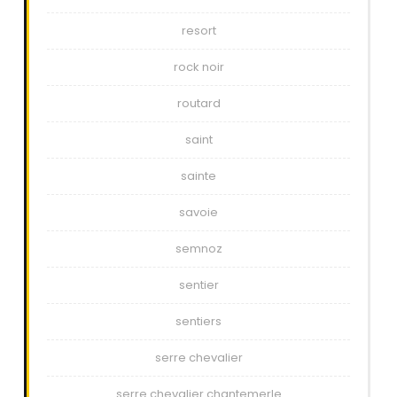
resort
rock noir
routard
saint
sainte
savoie
semnoz
sentier
sentiers
serre chevalier
serre chevalier chantemerle