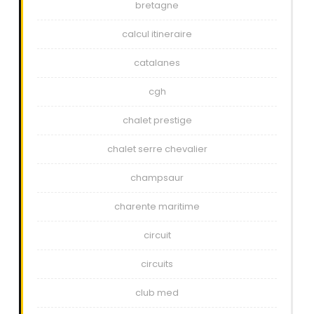
bretagne
calcul itineraire
catalanes
cgh
chalet prestige
chalet serre chevalier
champsaur
charente maritime
circuit
circuits
club med