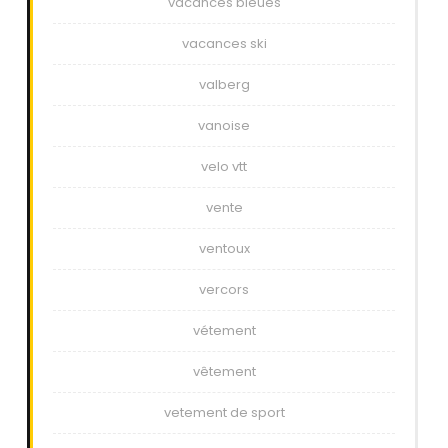
vacances bleues
vacances ski
valberg
vanoise
velo vtt
vente
ventoux
vercors
vétement
vêtement
vetement de sport