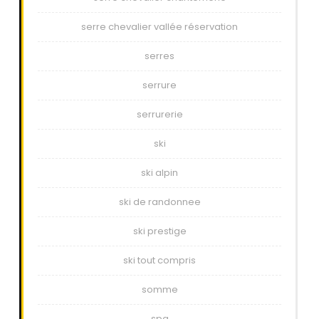
serre chevalier vallée réservation
serres
serrure
serrurerie
ski
ski alpin
ski de randonnee
ski prestige
ski tout compris
somme
spa