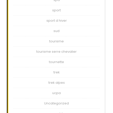
sport
sport d hiver
sud
tourisme
tourisme serre chevalier
tournette
trek
trek alpes
ucpa
Uncategorized