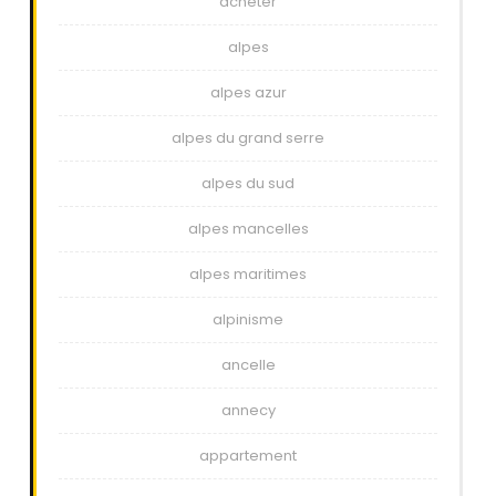
acheter
alpes
alpes azur
alpes du grand serre
alpes du sud
alpes mancelles
alpes maritimes
alpinisme
ancelle
annecy
appartement