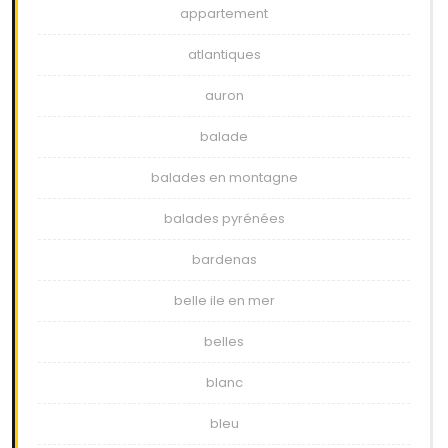
appartement
atlantiques
auron
balade
balades en montagne
balades pyrénées
bardenas
belle ile en mer
belles
blanc
bleu