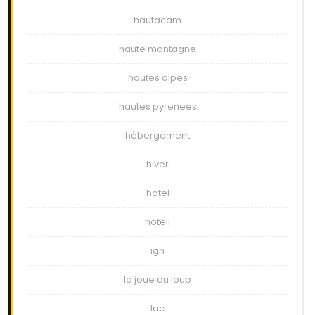
hautacam
haute montagne
hautes alpes
hautes pyrenees
hébergement
hiver
hotel
hoteli
ign
la joue du loup
lac