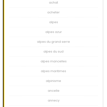
achat
acheter
alpes
alpes azur
alpes du grand serre
alpes du sud
alpes mancelles
alpes maritimes
alpinisme
ancelle
annecy