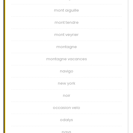
mont aiguille
mont tendre
mont veyrier
montagne
montagne vacances
navigo
new york
noir
occasion velo
odalys
pays