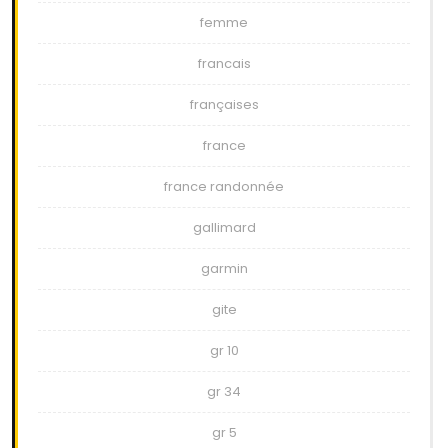
femme
francais
françaises
france
france randonnée
gallimard
garmin
gite
gr 10
gr 34
gr 5