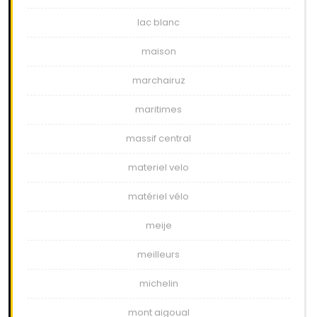
lac blanc
maison
marchairuz
maritimes
massif central
materiel velo
matériel vélo
meije
meilleurs
michelin
mont aigoual