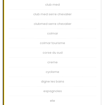
club med
club med serre chevalier
clubmed serre chevalier
colmar
colmar tourisme
corse du sud
creme
cyclisme
digne les bains
espagnoles
ete