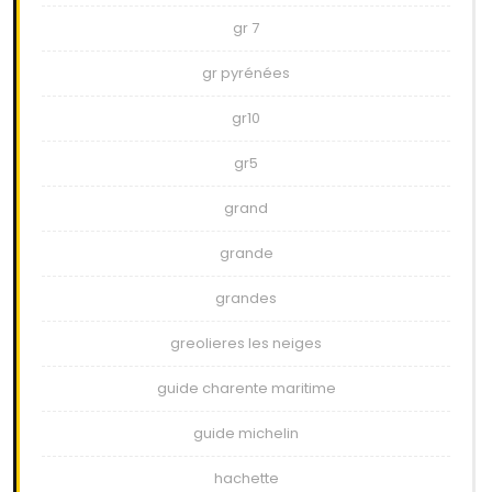
gr 7
gr pyrénées
gr10
gr5
grand
grande
grandes
greolieres les neiges
guide charente maritime
guide michelin
hachette