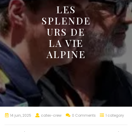
LES
SPLENDE
URS DE
LA VIE
ALPINE
14 juin, 2025
catex-crew
0 Comments
1 category