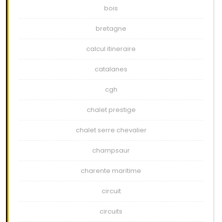
bois
bretagne
calcul itineraire
catalanes
cgh
chalet prestige
chalet serre chevalier
champsaur
charente maritime
circuit
circuits