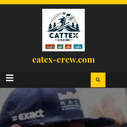
Skip
to
content
catex-crew.com
Open
Button