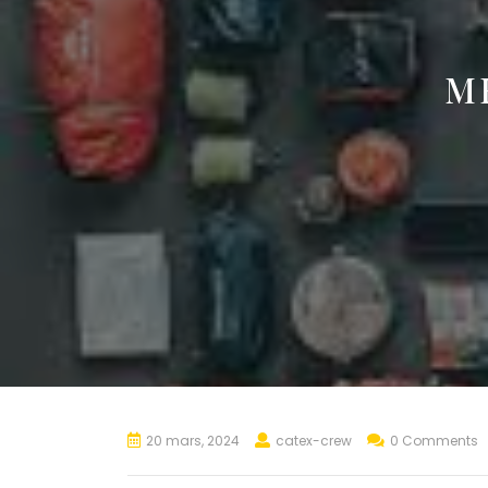
M
20 mars, 2024
catex-crew
0 Comments