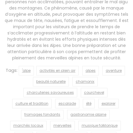
personnes non acclimatées, pouvant entraîner le mal aigu
des montagnes. Ce phénomène, causé par le manque
d’oxygène en altitude, peut provoquer des symptômes tels
que maux de tête, nausées, fatigue et essoufflement. Il est
important pour les visiteurs de prendre le temps de
s’acclimater progressivement à l’altitude en restant bien
hydratés et en évitant les efforts physiques intenses dès
leur arrivée dans les Alpes. Une bonne préparation et une
attention particulière à son corps permettent de profiter
pleinement des merveilles alpines en toute sécurité.
Tags:
'alpe
activités en plein air
alpes
aventure
beauté naturelle
chamonix
charcuteries savoureuses
courchevel
culture et tradition
escalade
été
explorer
fromages fondants
gastronomie alpine
marchés locaux
merveilles
musique folklorique