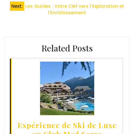
l’article
Next:
Les Guides : Votre Clef vers l’Exploration et
l’Enrichissement
Related Posts
Expérience de Ski de Luxe
au Club Med Serre