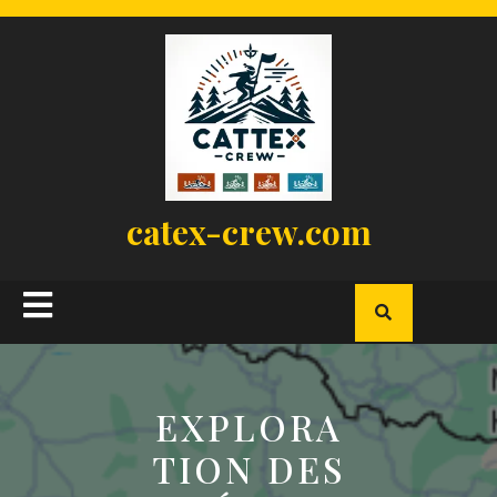
Skip
to
content
catex-crew.com
Open
Button
EXPLORA
TION DES