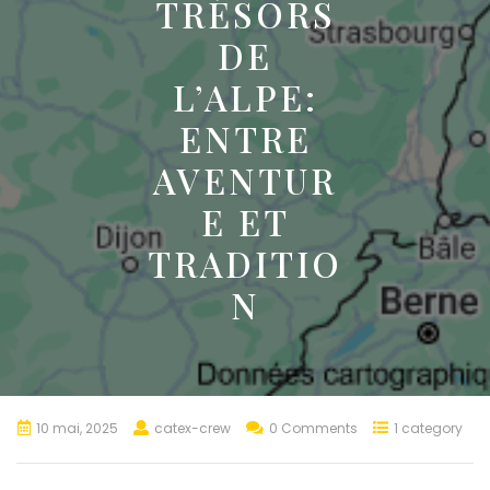
TRÉSORS
DE
L’ALPE:
ENTRE
AVENTUR
E ET
TRADITIO
N
10 mai, 2025
catex-crew
0 Comments
1 category