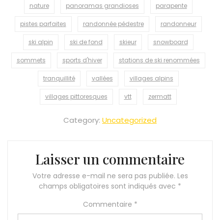
nature
panoramas grandioses
parapente
pistes parfaites
randonnée pédestre
randonneur
ski alpin
ski de fond
skieur
snowboard
sommets
sports d'hiver
stations de ski renommées
tranquillité
vallées
villages alpins
villages pittoresques
vtt
zermatt
Category:
Uncategorized
Laisser un commentaire
Votre adresse e-mail ne sera pas publiée.
Les
champs obligatoires sont indiqués avec
*
Commentaire
*