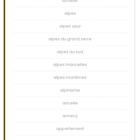
acheter
alpes
alpes azur
alpes du grand serre
alpes du sud
alpes mancelles
alpes maritimes
alpinisme
ancelle
annecy
appartement