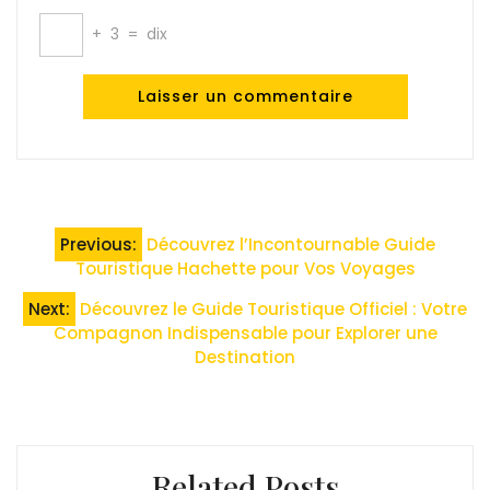
+
3
=
dix
Navigation
Previous:
Découvrez l’Incontournable Guide
de
Touristique Hachette pour Vos Voyages
l’article
Next:
Découvrez le Guide Touristique Officiel : Votre
Compagnon Indispensable pour Explorer une
Destination
Related Posts