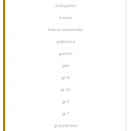
françaises
france
france randonnée
gallimard
garmin
gite
gr 10
gr 34
gr 5
gr 7
gr pyrénées