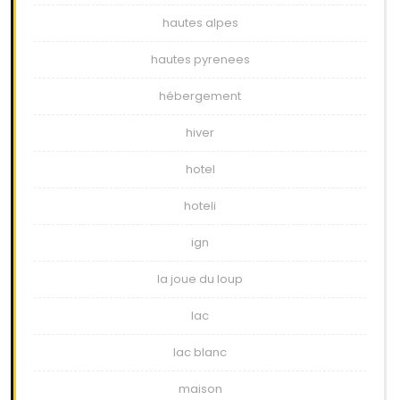
hautes alpes
hautes pyrenees
hébergement
hiver
hotel
hoteli
ign
la joue du loup
lac
lac blanc
maison