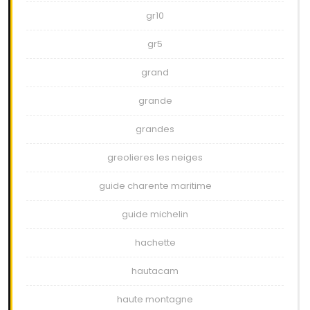
gr10
gr5
grand
grande
grandes
greolieres les neiges
guide charente maritime
guide michelin
hachette
hautacam
haute montagne