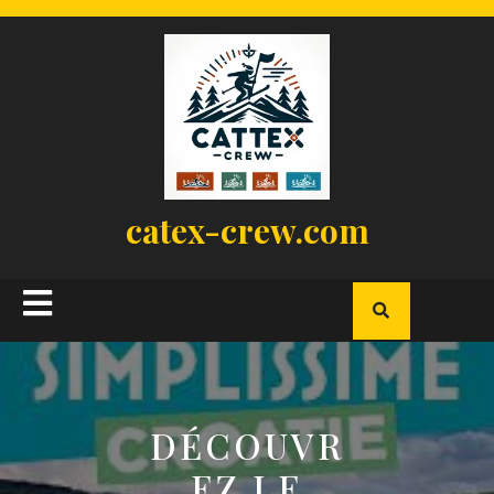
Skip
to
content
catex-crew.com
Open
Button
DÉCOUVR
EZ LE