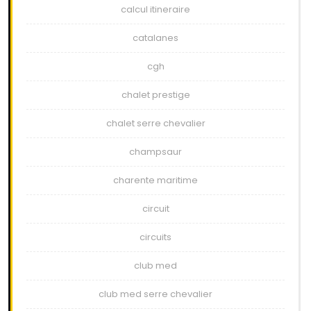
calcul itineraire
catalanes
cgh
chalet prestige
chalet serre chevalier
champsaur
charente maritime
circuit
circuits
club med
club med serre chevalier