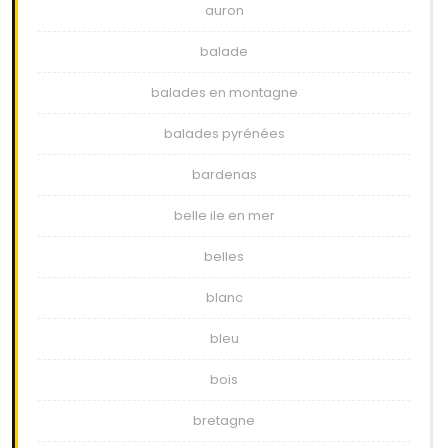
auron
balade
balades en montagne
balades pyrénées
bardenas
belle ile en mer
belles
blanc
bleu
bois
bretagne