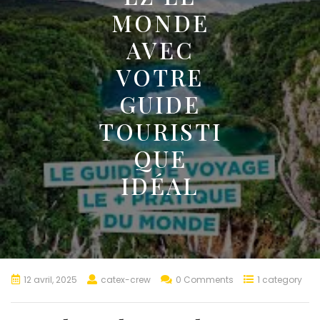
MONDE
AVEC
VOTRE
GUIDE
TOURISTI
QUE
IDÉAL
12 avril, 2025
catex-crew
0 Comments
1 category