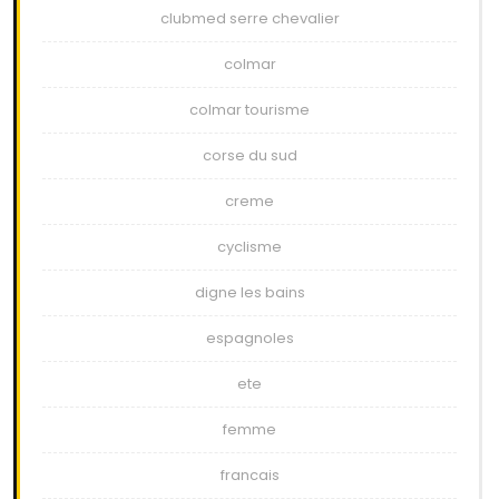
clubmed serre chevalier
colmar
colmar tourisme
corse du sud
creme
cyclisme
digne les bains
espagnoles
ete
femme
francais