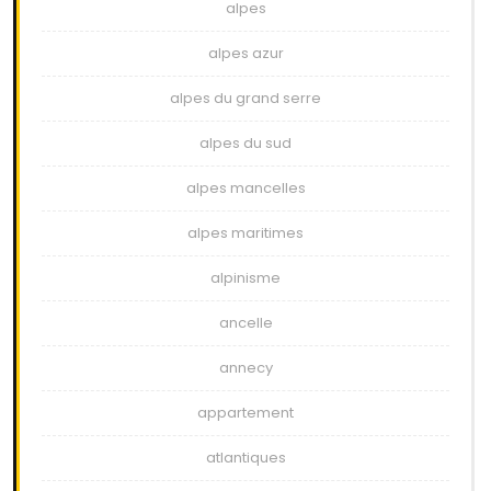
alpes
alpes azur
alpes du grand serre
alpes du sud
alpes mancelles
alpes maritimes
alpinisme
ancelle
annecy
appartement
atlantiques