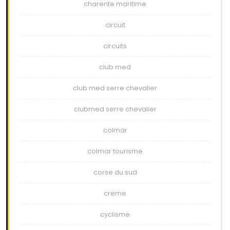
charente maritime
circuit
circuits
club med
club med serre chevalier
clubmed serre chevalier
colmar
colmar tourisme
corse du sud
creme
cyclisme