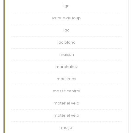
ign
la joue du loup
lac
lac blanc
maison
marchairuz
maritimes
massif central
materiel velo
matériel vélo
meije