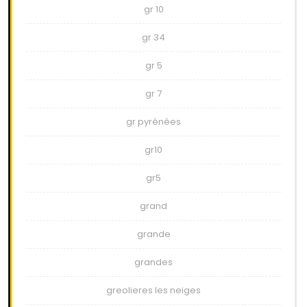
gr 10
gr 34
gr 5
gr 7
gr pyrénées
gr10
gr5
grand
grande
grandes
greolieres les neiges