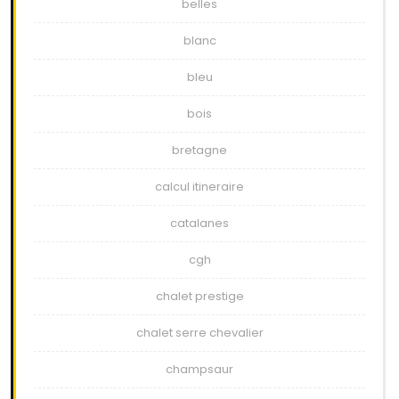
belles
blanc
bleu
bois
bretagne
calcul itineraire
catalanes
cgh
chalet prestige
chalet serre chevalier
champsaur