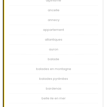
alpinisme
ancelle
annecy
appartement
atlantiques
auron
balade
balades en montagne
balades pyrénées
bardenas
belle ile en mer