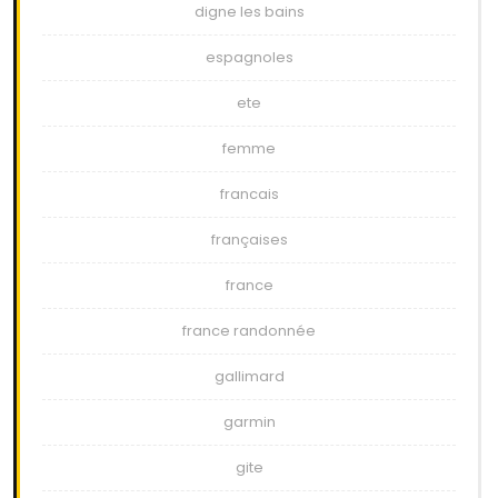
digne les bains
espagnoles
ete
femme
francais
françaises
france
france randonnée
gallimard
garmin
gite