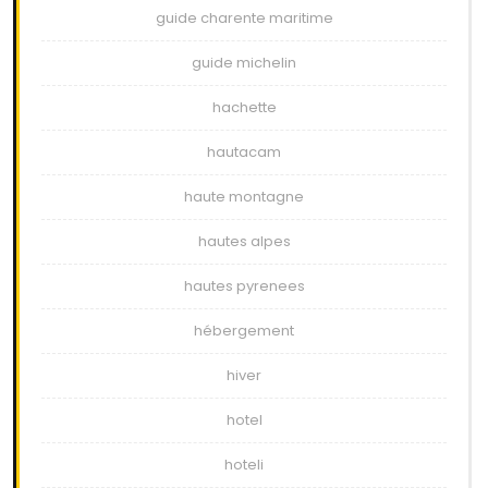
guide charente maritime
guide michelin
hachette
hautacam
haute montagne
hautes alpes
hautes pyrenees
hébergement
hiver
hotel
hoteli