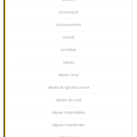
accessoir
accessoires
achat
acheter
alpes
alpes azur
alpes du grand serre
alpes du sud
alpes mancelles
alpes maritimes