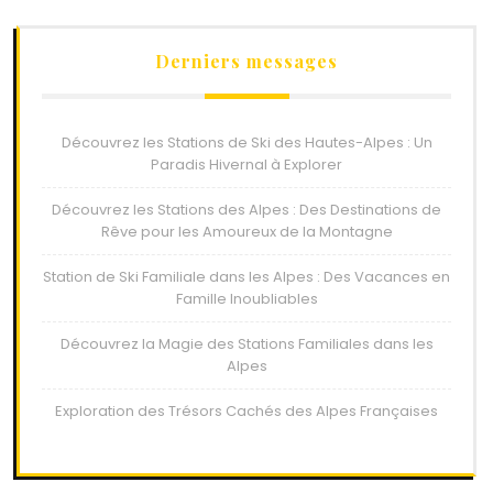
Derniers messages
Découvrez les Stations de Ski des Hautes-Alpes : Un
Paradis Hivernal à Explorer
Découvrez les Stations des Alpes : Des Destinations de
Rêve pour les Amoureux de la Montagne
Station de Ski Familiale dans les Alpes : Des Vacances en
Famille Inoubliables
Découvrez la Magie des Stations Familiales dans les
Alpes
Exploration des Trésors Cachés des Alpes Françaises