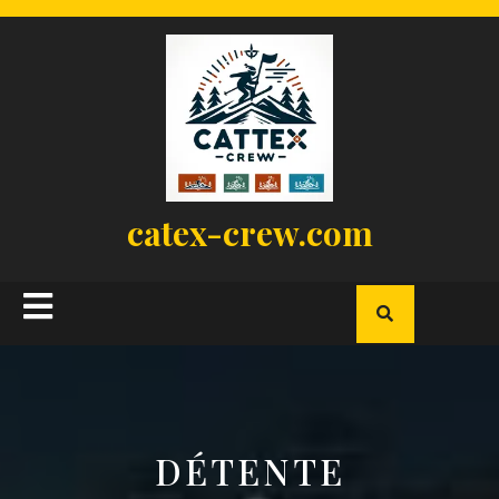
Skip
to
content
catex-crew.com
Open
Button
DÉTENTE