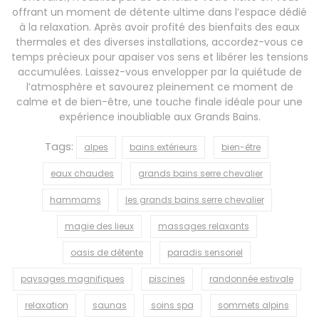
offrant un moment de détente ultime dans l’espace dédié
à la relaxation. Après avoir profité des bienfaits des eaux
thermales et des diverses installations, accordez-vous ce
temps précieux pour apaiser vos sens et libérer les tensions
accumulées. Laissez-vous envelopper par la quiétude de
l’atmosphère et savourez pleinement ce moment de
calme et de bien-être, une touche finale idéale pour une
expérience inoubliable aux Grands Bains.
Tags:
alpes
bains extérieurs
bien-être
eaux chaudes
grands bains serre chevalier
hammams
les grands bains serre chevalier
magie des lieux
massages relaxants
oasis de détente
paradis sensoriel
paysages magnifiques
piscines
randonnée estivale
relaxation
saunas
soins spa
sommets alpins