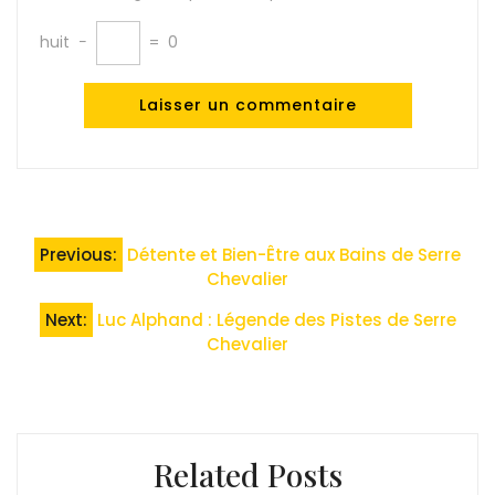
huit
−
=
0
Navigation
Previous:
Détente et Bien-Être aux Bains de Serre
de
Chevalier
l’article
Next:
Luc Alphand : Légende des Pistes de Serre
Chevalier
Related Posts