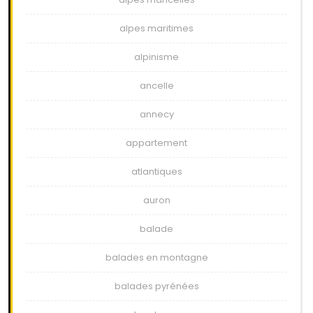
alpes maritimes
alpinisme
ancelle
annecy
appartement
atlantiques
auron
balade
balades en montagne
balades pyrénées