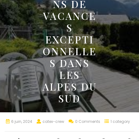
NS DE
VACANCE
S
EXCEPTI
ONNELLE
S DANS
LES
ALPES DU
SUD
6 juin, 2024
catex-crew
0 Comments
1 category