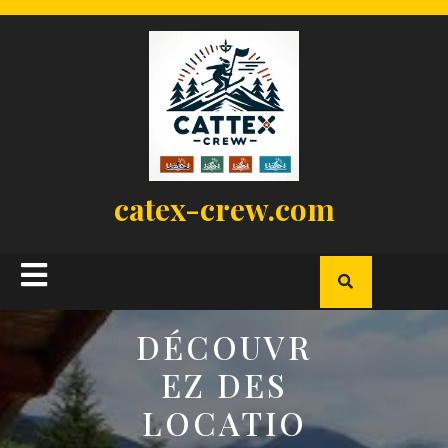
Skip
to
content
catex-crew.com
Open
Button
DÉCOUVR
EZ DES
LOCATIO