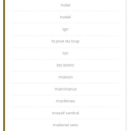
hotel
hoteli
ign
la joue du loup
lac
lac blanc
maison
marchairuz
maritimes
massif central
materiel velo