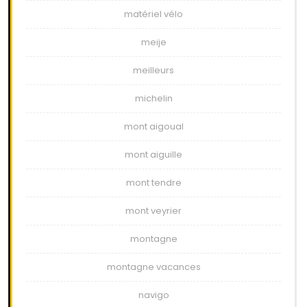
matériel vélo
meije
meilleurs
michelin
mont aigoual
mont aiguille
mont tendre
mont veyrier
montagne
montagne vacances
navigo