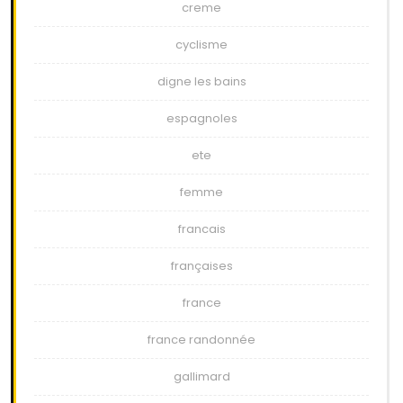
creme
cyclisme
digne les bains
espagnoles
ete
femme
francais
françaises
france
france randonnée
gallimard