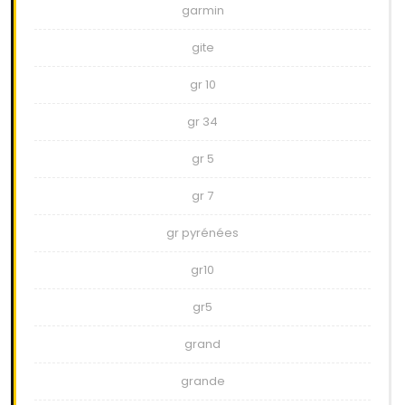
garmin
gite
gr 10
gr 34
gr 5
gr 7
gr pyrénées
gr10
gr5
grand
grande