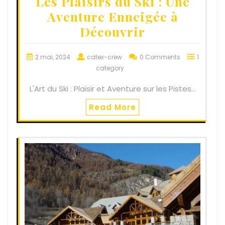
Les Plaisirs du Ski : Une
Aventure Enneigée à
Découvrir
2 mai, 2024
catex-crew
0 Comments
1
category
L'Art du Ski : Plaisir et Aventure sur les Pistes…
Read More