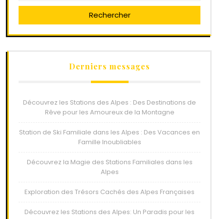
Rechercher
Derniers messages
Découvrez les Stations des Alpes : Des Destinations de
Rêve pour les Amoureux de la Montagne
Station de Ski Familiale dans les Alpes : Des Vacances en
Famille Inoubliables
Découvrez la Magie des Stations Familiales dans les
Alpes
Exploration des Trésors Cachés des Alpes Françaises
Découvrez les Stations des Alpes: Un Paradis pour les