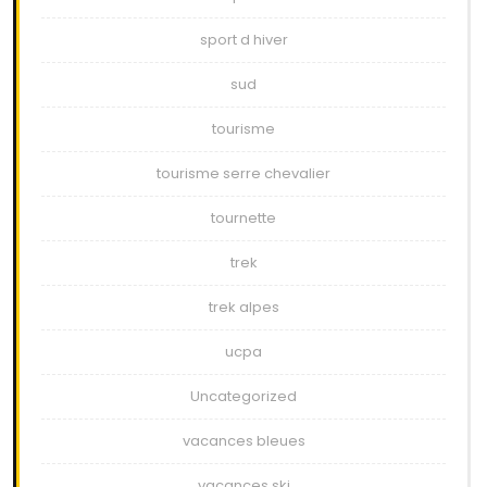
sport d hiver
sud
tourisme
tourisme serre chevalier
tournette
trek
trek alpes
ucpa
Uncategorized
vacances bleues
vacances ski