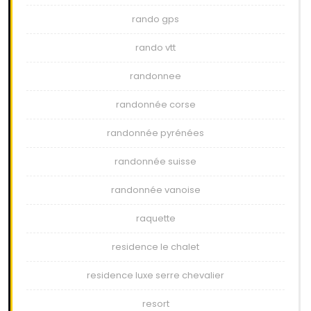
rando gps
rando vtt
randonnee
randonnée corse
randonnée pyrénées
randonnée suisse
randonnée vanoise
raquette
residence le chalet
residence luxe serre chevalier
resort