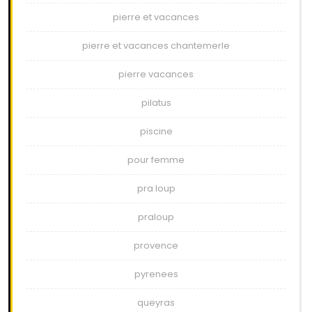
pierre et vacances
pierre et vacances chantemerle
pierre vacances
pilatus
piscine
pour femme
pra loup
praloup
provence
pyrenees
queyras