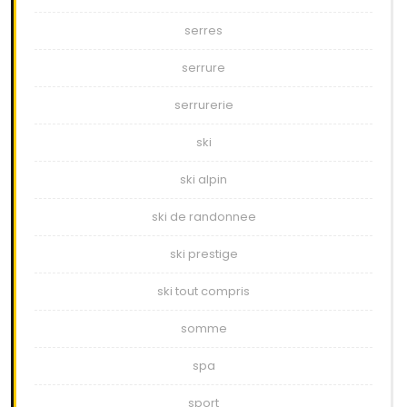
serres
serrure
serrurerie
ski
ski alpin
ski de randonnee
ski prestige
ski tout compris
somme
spa
sport