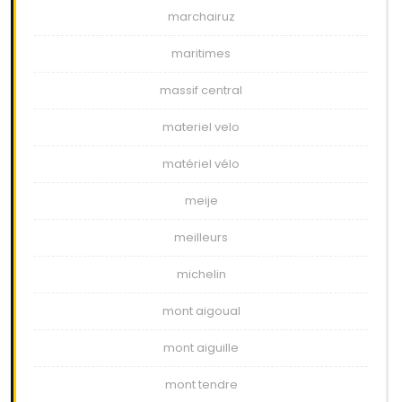
marchairuz
maritimes
massif central
materiel velo
matériel vélo
meije
meilleurs
michelin
mont aigoual
mont aiguille
mont tendre