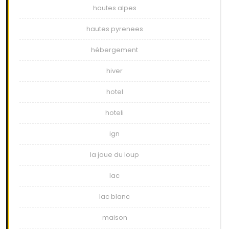
hautes alpes
hautes pyrenees
hébergement
hiver
hotel
hoteli
ign
la joue du loup
lac
lac blanc
maison