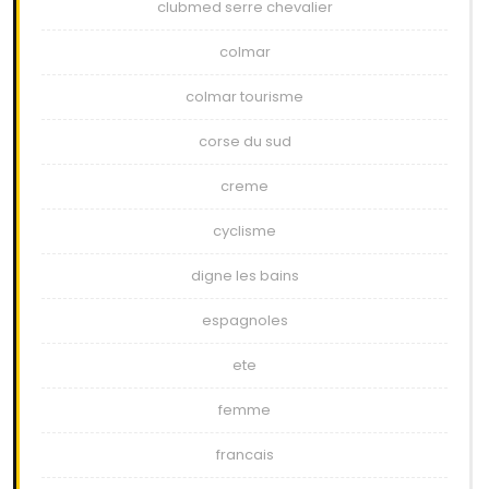
clubmed serre chevalier
colmar
colmar tourisme
corse du sud
creme
cyclisme
digne les bains
espagnoles
ete
femme
francais