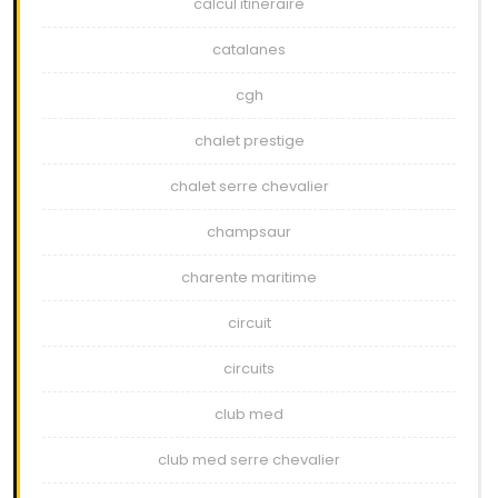
calcul itineraire
catalanes
cgh
chalet prestige
chalet serre chevalier
champsaur
charente maritime
circuit
circuits
club med
club med serre chevalier