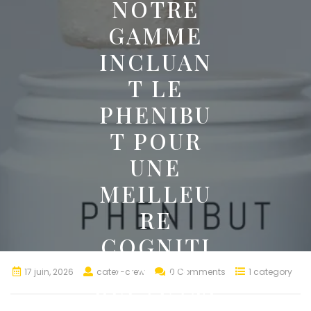
NOTRE
GAMME
INCLUAN
T LE
PHENIBU
T POUR
UNE
MEILLEU
RE
COGNITI
ON ET
17 juin, 2026
catex-crew
0 Comments
1 category
RELAXATI