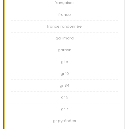
françaises
france
france randonnée
gallimard
garmin
gite
gr 10
gr 34
gr 5
gr 7
gr pyrénées