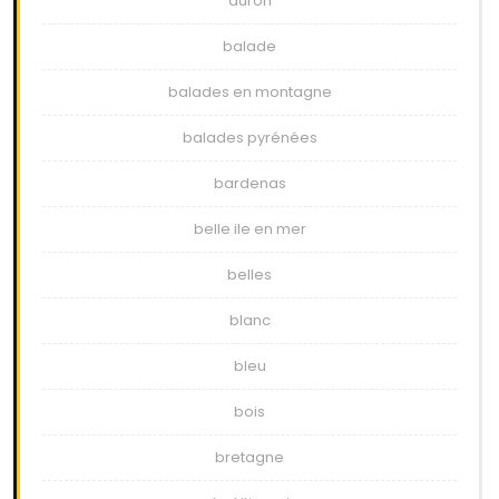
auron
balade
balades en montagne
balades pyrénées
bardenas
belle ile en mer
belles
blanc
bleu
bois
bretagne