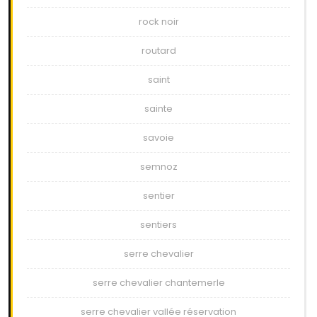
rock noir
routard
saint
sainte
savoie
semnoz
sentier
sentiers
serre chevalier
serre chevalier chantemerle
serre chevalier vallée réservation