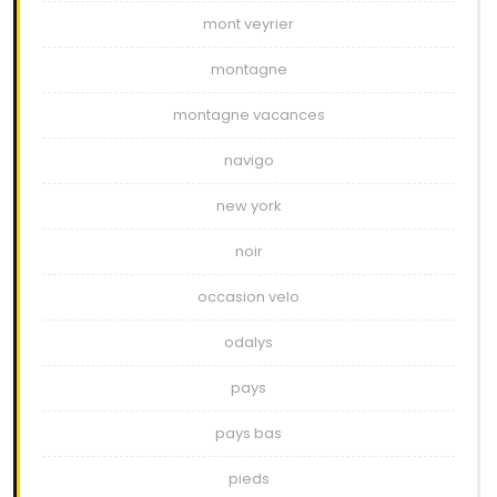
mont veyrier
montagne
montagne vacances
navigo
new york
noir
occasion velo
odalys
pays
pays bas
pieds