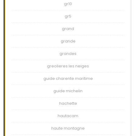
gr10
gr5
grand
grande
grandes
greolieres les neiges
guide charente maritime
guide michelin
hachette
hautacam
haute montagne