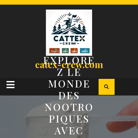
Skip
to
content
EXPLORE
catex-crew.com
Z LE
MONDE
Open
DES
Button
NOOTRO
PIQUES
AVEC