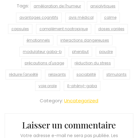
Tags:
amélioration de l'humeur
anxiolytiques
avantages cognitifs
avis médical
calme
capsules
complément nootropique
doses variées
émotionnels
interactions dangereuses
modulateur gaba-b
phenibut
poudre
précautions d'usage
réduction du stress
réduire l'anxiété
relaxants
sociabilité
stimulants
voie orale
β-phényl-gaba
Category:
Uncategorized
Laisser un commentaire
Votre adresse e-mail ne sera pas publiée.
Les