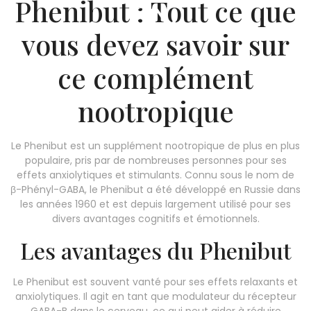
Phenibut : Tout ce que
ON.
vous devez savoir sur
ce complément
nootropique
Le Phenibut est un supplément nootropique de plus en plus
populaire, pris par de nombreuses personnes pour ses
effets anxiolytiques et stimulants. Connu sous le nom de
β-Phényl-GABA, le Phenibut a été développé en Russie dans
les années 1960 et est depuis largement utilisé pour ses
divers avantages cognitifs et émotionnels.
Les avantages du Phenibut
Le Phenibut est souvent vanté pour ses effets relaxants et
anxiolytiques. Il agit en tant que modulateur du récepteur
GABA-B dans le cerveau, ce qui peut aider à réduire