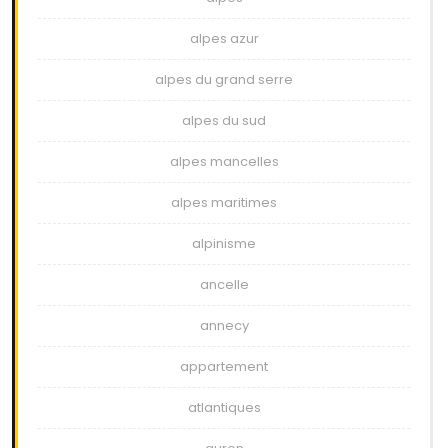
alpes azur
alpes du grand serre
alpes du sud
alpes mancelles
alpes maritimes
alpinisme
ancelle
annecy
appartement
atlantiques