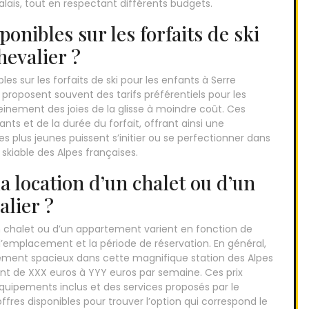
 palais, tout en respectant différents budgets.
ponibles sur les forfaits de ski
hevalier ?
s sur les forfaits de ski pour les enfants à Serre
r proposent souvent des tarifs préférentiels pour les
einement des joies de la glisse à moindre coût. Ces
nts et de la durée du forfait, offrant ainsi une
s plus jeunes puissent s’initier ou se perfectionner dans
skiable des Alpes françaises.
la location d’un chalet ou d’un
lier ?
d’un chalet ou d’un appartement varient en fonction de
g, l’emplacement et la période de réservation. En général,
ement spacieux dans cette magnifique station des Alpes
ant de XXX euros à YYY euros par semaine. Ces prix
uipements inclus et des services proposés par le
ffres disponibles pour trouver l’option qui correspond le