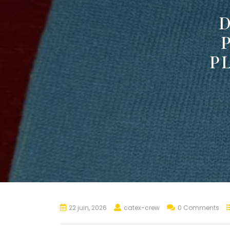
D
P
22 juin, 2026
catex-crew
0 Comments