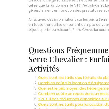
Lorsque la neige fond, Serre Chevalier se transf
telles que la randonnée, le VTT, l’escalade et bi
généralement en fonction des prestataires et 
Ainsi, avec ces informations sur les prix à Serr
en toute tranquillité en tenant compte de votr
séjour sportif ou relaxant, Serre Chevalier saur
Questions Fréquemment
Serre Chevalier : Forf
Activités
Quels sont les tarifs des forfaits de ski
Combien coûte la location d’équipemen
Quel est le prix moyen des hébergemen
Combien coûte un repas dans un restau
Y a-t-il des réductions disponibles sur l
Quels sont les tarifs pour la location 