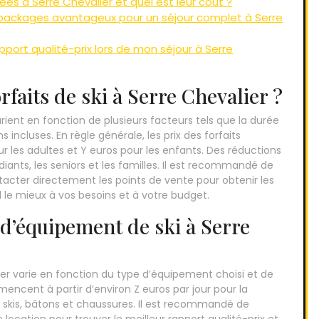
ées à Serre Chevalier et quel est leur coût ?
s packages avantageux pour un séjour complet à Serre
port qualité-prix lors de mon séjour à Serre
orfaits de ski à Serre Chevalier ?
varient en fonction de plusieurs facteurs tels que la durée
s incluses. En règle générale, les prix des forfaits
r les adultes et Y euros pour les enfants. Des réductions
iants, les seniors et les familles. Il est recommandé de
ontacter directement les points de vente pour obtenir les
nd le mieux à vos besoins et à votre budget.
 d’équipement de ski à Serre
ier varie en fonction du type d’équipement choisi et de
mmencent à partir d’environ Z euros par jour pour la
kis, bâtons et chaussures. Il est recommandé de