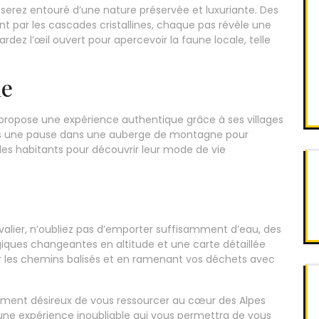
 serez entouré d’une nature préservée et luxuriante. Des
nt par les cascades cristallines, chaque pas révèle une
ez l’œil ouvert pour apercevoir la faune locale, telle
ue
r propose une expérience authentique grâce à ses villages
ites une pause dans une auberge de montagne pour
 les habitants pour découvrir leur mode de vie
alier, n’oubliez pas d’emporter suffisamment d’eau, des
ques changeantes en altitude et une carte détaillée
ur les chemins balisés et en ramenant vos déchets avec
ment désireux de vous ressourcer au cœur des Alpes
 une expérience inoubliable qui vous permettra de vous