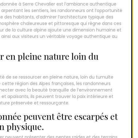
randonnée à Serre Chevalier est l’ambiance authentique
n arpentant les sentiers, les randonneurs ont l’opportunité
lle des habitants, d’admirer l’architecture typique des
tmosphère chaleureuse et pittoresque qui règne dans ces
r de la culture alpine ajoute une dimension humaine et
 ainsi aux visiteurs un véritable voyage authentique au
er en pleine nature loin du
ité de se ressourcer en pleine nature, loin du tumulte
de cette région des Alpes françaises, les randonneurs
necter avec la beauté tranquille de l’environnement
t apaisants, ils peuvent trouver la paix intérieure et
ature préservée et ressourçante.
onnée peuvent être escarpés et
n physique.
er peuvent présenter des pentes raides et des terrains