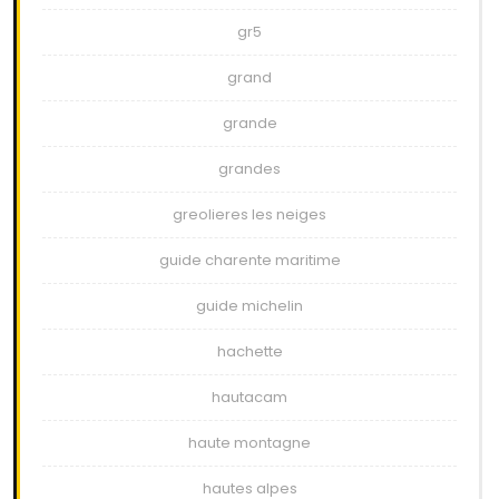
gr5
grand
grande
grandes
greolieres les neiges
guide charente maritime
guide michelin
hachette
hautacam
haute montagne
hautes alpes