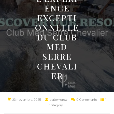
ENCE
EXCEPTI
ONNELLE
DU CLUB
MED
SERRE
CHEVALI
ER
23 novembre, 2025
catex-crew
0 Comments
1
category