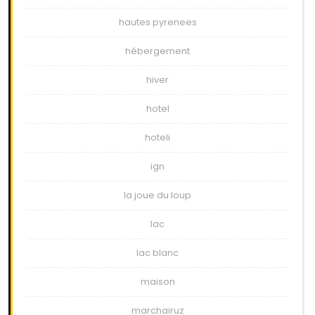
hautes pyrenees
hébergement
hiver
hotel
hoteli
ign
la joue du loup
lac
lac blanc
maison
marchairuz