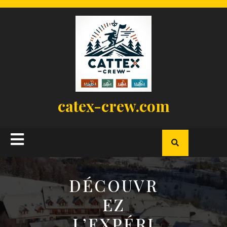
Skip
to
content
catex-crew.com
Open
Button
DÉCOUVR
EZ
L’EXPÉRI