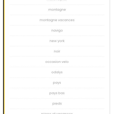
montagne
montagne vacances
navigo
new york
noir
occasion velo
odalys
pays
pays bas
pieds
pierre et vacances