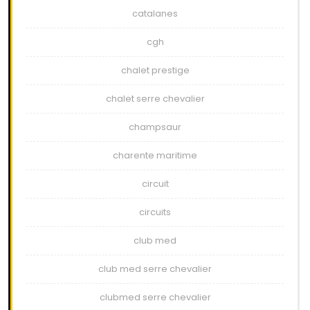
catalanes
cgh
chalet prestige
chalet serre chevalier
champsaur
charente maritime
circuit
circuits
club med
club med serre chevalier
clubmed serre chevalier