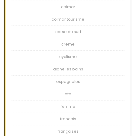
colmar
colmar tourisme
corse du sud
creme
cyclisme
digne les bains
espagnoles
ete
femme
francais
françaises