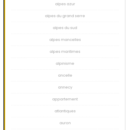
alpes azur
alpes du grand serre
alpes du sud
alpes mancelles
alpes maritimes
alpinisme
ancelle
annecy
appartement
atlantiques
auron