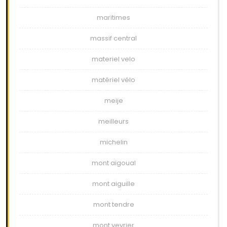
maritimes
massif central
materiel velo
matériel vélo
meije
meilleurs
michelin
mont aigoual
mont aiguille
mont tendre
mont veyrier