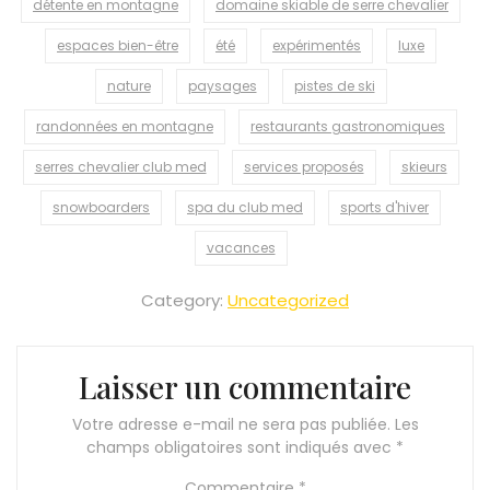
détente en montagne
domaine skiable de serre chevalier
espaces bien-être
été
expérimentés
luxe
nature
paysages
pistes de ski
randonnées en montagne
restaurants gastronomiques
serres chevalier club med
services proposés
skieurs
snowboarders
spa du club med
sports d'hiver
vacances
Category:
Uncategorized
Laisser un commentaire
Votre adresse e-mail ne sera pas publiée.
Les
champs obligatoires sont indiqués avec
*
Commentaire
*