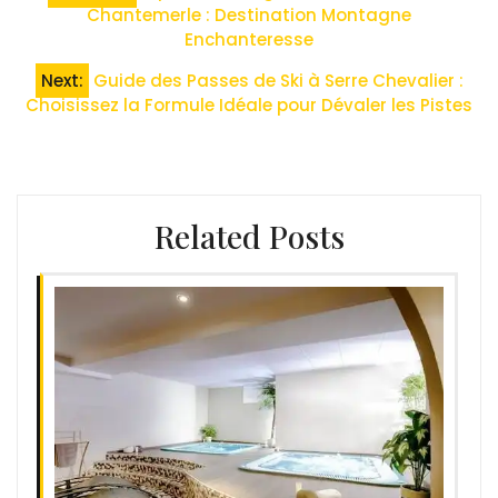
de
Chantemerle : Destination Montagne
Enchanteresse
l’article
Next:
Guide des Passes de Ski à Serre Chevalier :
Choisissez la Formule Idéale pour Dévaler les Pistes
Related Posts