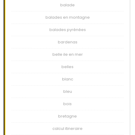
balade
balades en montagne
balades pyrénées
bardenas
belle ile en mer
belles
blanc
bleu
bois
bretagne
calcul itineraire