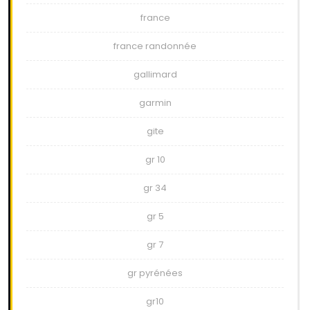
france
france randonnée
gallimard
garmin
gite
gr 10
gr 34
gr 5
gr 7
gr pyrénées
gr10