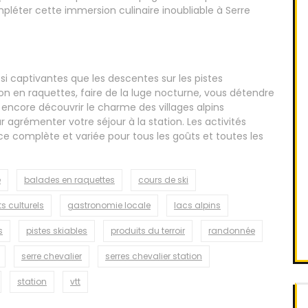
pléter cette immersion culinaire inoubliable à Serre
ssi captivantes que les descentes sur les pistes
on en raquettes, faire de la luge nocturne, vous détendre
encore découvrir le charme des villages alpins
r agrémenter votre séjour à la station. Les activités
ce complète et variée pour tous les goûts et toutes les
e
balades en raquettes
cours de ski
 culturels
gastronomie locale
lacs alpins
s
pistes skiables
produits du terroir
randonnée
serre chevalier
serres chevalier station
station
vtt