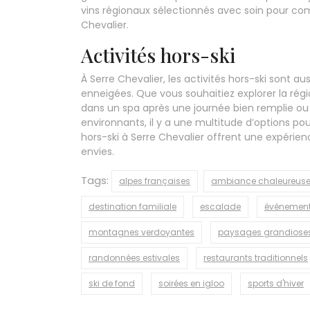
vins régionaux sélectionnés avec soin pour com
Chevalier.
Activités hors-ski
À Serre Chevalier, les activités hors-ski sont au
enneigées. Que vous souhaitiez explorer la régi
dans un spa après une journée bien remplie ou 
environnants, il y a une multitude d’options pou
hors-ski à Serre Chevalier offrent une expérien
envies.
Tags:
alpes françaises
ambiance chaleureus
destination familiale
escalade
événements
montagnes verdoyantes
paysages grandiose
randonnées estivales
restaurants traditionnels
ski de fond
soirées en igloo
sports d'hiver