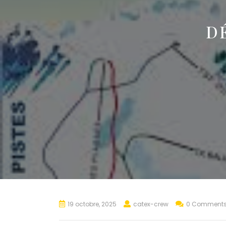
D
19 octobre, 2025
catex-crew
0 Comment