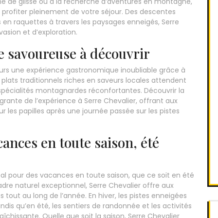
né de glisse ou à la recherche d’aventures en montagne,
r profiter pleinement de votre séjour. Des descentes
es en raquettes à travers les paysages enneigés, Serre
vasion et d’exploration.
 savoureuse à découvrir
iteurs une expérience gastronomique inoubliable grâce à
ats traditionnels riches en saveurs locales attendent
spécialités montagnardes réconfortantes. Découvrir la
égrante de l’expérience à Serre Chevalier, offrant aux
ur les papilles après une journée passée sur les pistes
cances en toute saison, été
idéal pour des vacances en toute saison, que ce soit en été
adre naturel exceptionnel, Serre Chevalier offre aux
es tout au long de l’année. En hiver, les pistes enneigées
andis qu’en été, les sentiers de randonnée et les activités
aîchissante. Quelle que soit la saison, Serre Chevalier