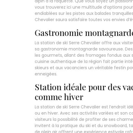
alpin à la raquette. Que vous soyez un passion
vous trouverez ici une multitude d’options pou
endiablées sur les pistes aux balades tranquill
Chevalier saura satisfaire toutes vos envies d’é
Gastronomie montagnarde
La station de ski Serre Chevalier offre aux vis
sa gastronomie montagnarde savoureuse. Des pl
les gourmets, allant des fromages fondus aux 
cuisine authentique de la région fait partie int
skieurs et aux vacanciers un véritable festin po
enneigées.
Station idéale pour des va
comme hiver
La station de ski Serre Chevalier est l’endroit 
ou en hiver. Avec ses activités variées et son c
visiteurs la possibilité de profiter de ses charm
invitent à la pratique du ski et du snowboard, t
de plein air offrent une expérience estivale rafr