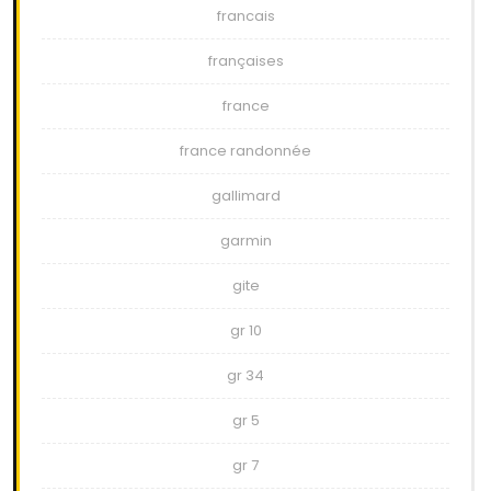
francais
françaises
france
france randonnée
gallimard
garmin
gite
gr 10
gr 34
gr 5
gr 7