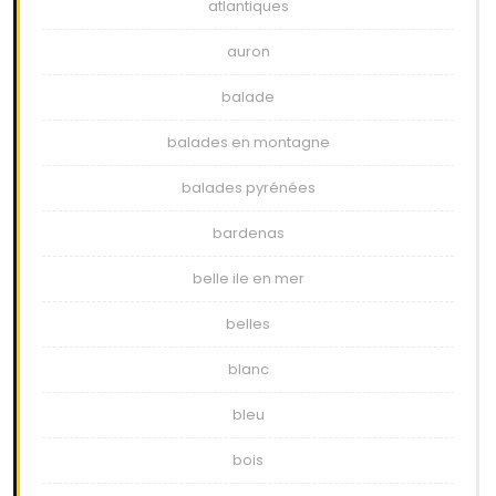
atlantiques
auron
balade
balades en montagne
balades pyrénées
bardenas
belle ile en mer
belles
blanc
bleu
bois