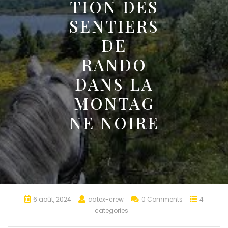
TION DES
SENTIERS
DE
RANDO
DANS LA
MONTAG
NE NOIRE
6 août, 2024
catex-crew
0 Comments
4
categories