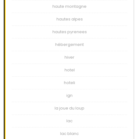
haute montagne
hautes alpes
hautes pyrenees
hébergement
hiver
hotel
hoteli
ign
la joue du loup
lac
lac blanc