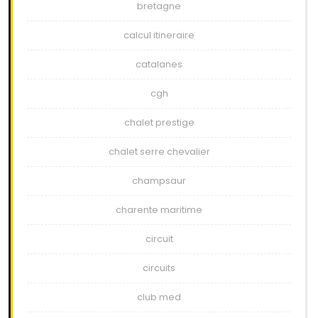
bretagne
calcul itineraire
catalanes
cgh
chalet prestige
chalet serre chevalier
champsaur
charente maritime
circuit
circuits
club med