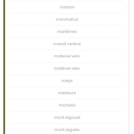
maison
marchairuz
maritimes
massif central
materiel velo
matériel vélo
meije
meilleurs
michelin
mont aigoual
mont aiguille