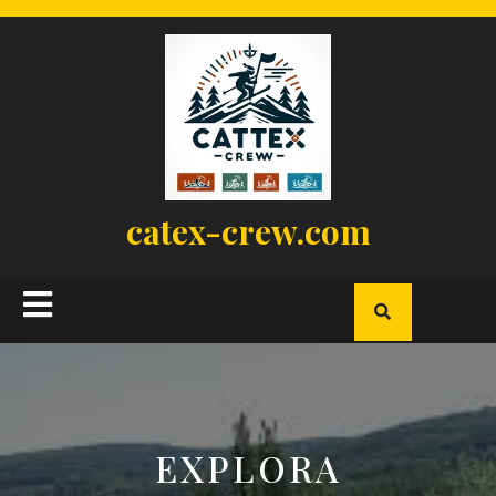
Skip
to
content
catex-crew.com
Open
Button
EXPLORA