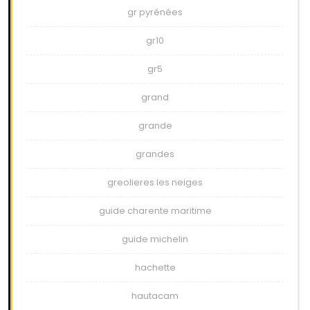
gr pyrénées
gr10
gr5
grand
grande
grandes
greolieres les neiges
guide charente maritime
guide michelin
hachette
hautacam