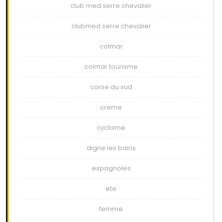
club med serre chevalier
clubmed serre chevalier
colmar
colmar tourisme
corse du sud
creme
cyclisme
digne les bains
espagnoles
ete
femme