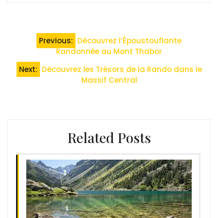
Navigation
Previous:
Découvrez l’Époustouflante
de
Randonnée au Mont Thabor
l’article
Next:
Découvrez les Trésors de la Rando dans le
Massif Central
Related Posts