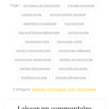
Tags:
amateurs de randonnée
conseils pratiques
culture locale
environnement respecté
expérience inoubliable
faune et flore
faune et flore exceptionnelle
histoire locale
montagne noire
paysages variés
rando montagne noire
randonneur débutant
randonneur expérimenté
sentiers de randonnée
sentiers pittoresques
sommets escarpés
traditions locales
villages pittoresques
Category:
balade
,
montagne
,
noir
,
randonnee
Laisser un commentaire