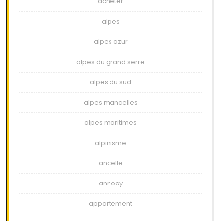
acheter
alpes
alpes azur
alpes du grand serre
alpes du sud
alpes mancelles
alpes maritimes
alpinisme
ancelle
annecy
appartement