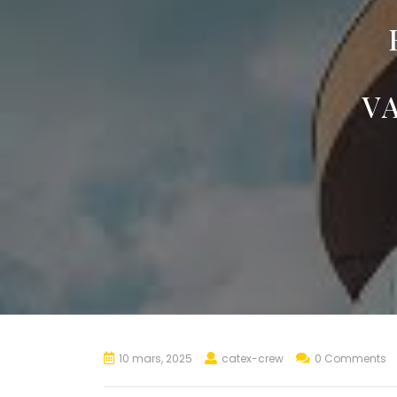
V
10 mars, 2025
catex-crew
0 Comments