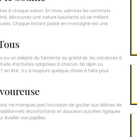
es à chaque saison. En hiver, admirez les sommets
en été, découvrez une nature luxuriante où se mêlent
s fleuries. Chaque instant passé en montagne est une
 Tous
 ou un adepte du farniente au grand air, les vacances à
ude d’activités adaptées à chacun. Ski alpin ou
en été ; il y a toujours quelque chose à faire pour
avoureuse
ris, ne manquez pas l’occasion de goûter aux délices de
traditionnels réconfortants et douceurs sucrées typiques
 éveiller vos papilles.