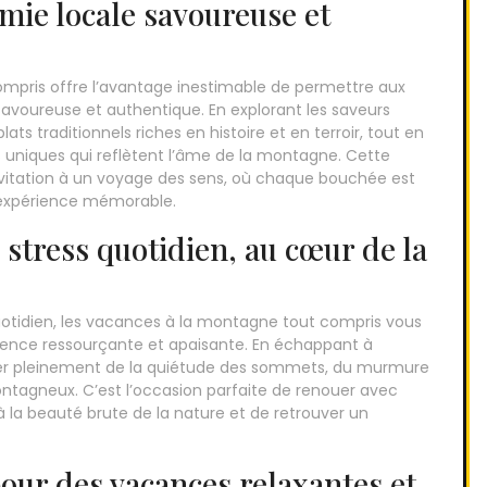
mie locale savoureuse et
mpris offre l’avantage inestimable de permettre aux
avoureuse et authentique. En explorant les saveurs
ts traditionnels riches en histoire et en terroir, tout en
res uniques qui reflètent l’âme de la montagne. Cette
nvitation à un voyage des sens, où chaque bouchée est
 expérience mémorable.
stress quotidien, au cœur de la
uotidien, les vacances à la montagne tout compris vous
ience ressourçante et apaisante. En échappant à
fiter pleinement de la quiétude des sommets, du murmure
ntagneux. C’est l’occasion parfaite de renouer avec
 la beauté brute de la nature et de retrouver un
our des vacances relaxantes et