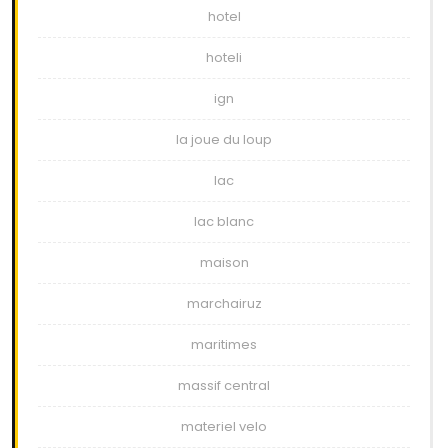
hotel
hoteli
ign
la joue du loup
lac
lac blanc
maison
marchairuz
maritimes
massif central
materiel velo