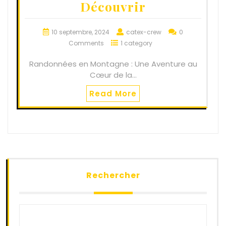
Découvrir
10 septembre, 2024
catex-crew
0
Comments
1 category
Randonnées en Montagne : Une Aventure au
Cœur de la…
Read More
Rechercher