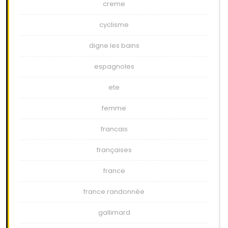
creme
cyclisme
digne les bains
espagnoles
ete
femme
francais
françaises
france
france randonnée
gallimard