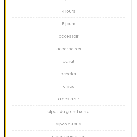
4 jours
5 jours
accessoir
accessoires
achat
acheter
alpes
alpes azur
alpes du grand serre
alpes du sud
alpes mancelles