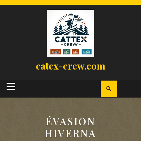
Skip
to
content
catex-crew.com
Open
Button
ÉVASION
HIVERNA