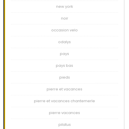
new york
noir
occasion velo
odalys
pays
pays bas
pieds
pierre et vacances
pierre et vacances chantemerle
pierre vacances
pilatus