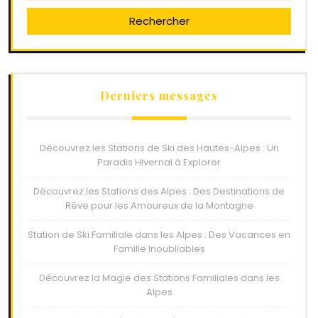
Rechercher
Derniers messages
Découvrez les Stations de Ski des Hautes-Alpes : Un
Paradis Hivernal à Explorer
Découvrez les Stations des Alpes : Des Destinations de
Rêve pour les Amoureux de la Montagne
Station de Ski Familiale dans les Alpes : Des Vacances en
Famille Inoubliables
Découvrez la Magie des Stations Familiales dans les
Alpes