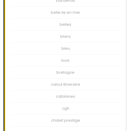
bardenas
belle ile en mer
belles
blanc
bleu
bois
bretagne
calcul itineraire
catalanes
cgh
chalet prestige