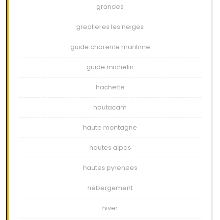
grandes
greolieres les neiges
guide charente maritime
guide michelin
hachette
hautacam
haute montagne
hautes alpes
hautes pyrenees
hébergement
hiver