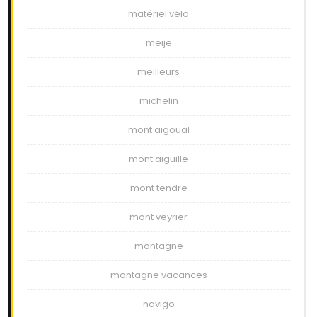
matériel vélo
meije
meilleurs
michelin
mont aigoual
mont aiguille
mont tendre
mont veyrier
montagne
montagne vacances
navigo