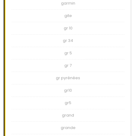
garmin
gite
gr 10
gr 34
gr 5
gr 7
gr pyrénées
gr10
gr5
grand
grande