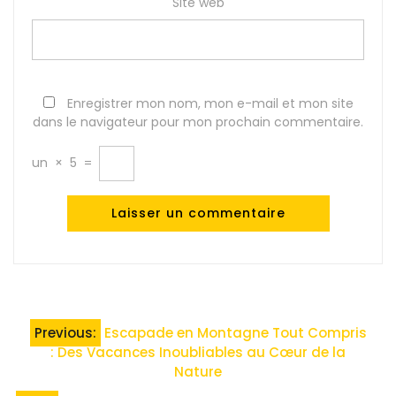
Site web
Enregistrer mon nom, mon e-mail et mon site
dans le navigateur pour mon prochain commentaire.
un
×
5
=
Navigation
Previous:
Escapade en Montagne Tout Compris
de
: Des Vacances Inoubliables au Cœur de la
Nature
l’article