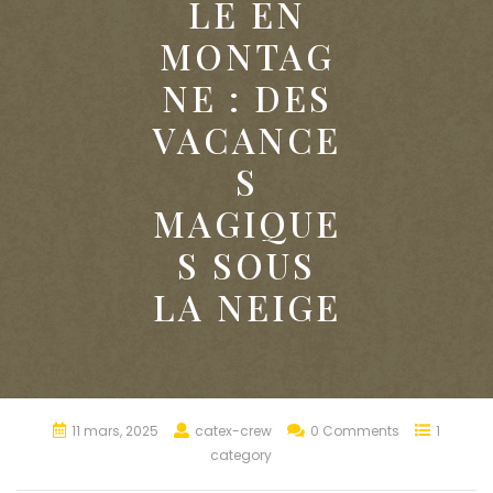
LE EN
MONTAG
NE : DES
VACANCE
S
MAGIQUE
S SOUS
LA NEIGE
11 mars, 2025
catex-crew
0 Comments
1
category