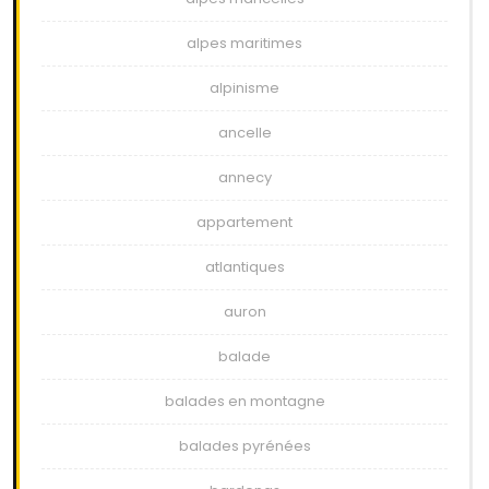
alpes maritimes
alpinisme
ancelle
annecy
appartement
atlantiques
auron
balade
balades en montagne
balades pyrénées