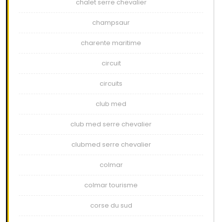
chalet serre chevalier
champsaur
charente maritime
circuit
circuits
club med
club med serre chevalier
clubmed serre chevalier
colmar
colmar tourisme
corse du sud