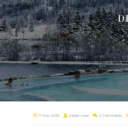
D
17 mai, 2026
catex-crew
0 Comments