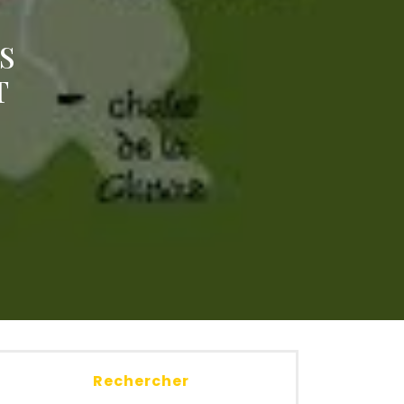
S
T
Rechercher