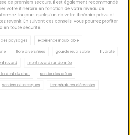
ousse de premiers secours. Il est également recommandé
fier votre itinéraire en fonction de votre niveau de
nformez toujours quelqu’un de votre itinéraire prévu et
z revenir. En suivant ces conseils, vous pourrez profiter
 en toute sécurité.
é des paysages
expérience inoubliable
une
flore diversifiées
gourde réutilisable
hydraté
nt revard
mont revard randonnée
e la dent du chat
sentier des crêtes
sentiers pittoresques
températures clémentes