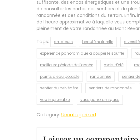
suffisante, des encas énergétiques et une tr
de consulter les cartes des sentiers et de plani
randonnée et des conditions du terrain. Enfin, i
de l’heure approximative à laquelle vous compte
pleinement de votre randonnée au Mont Revard
Tags:
amateurs
beauté naturelle
diversit
expérience panoramique à couper le souffle
fa
meilleure période de l'année
mois d'été
mo
points d'eau potable
randonnée
sentier d
sentier du belvédère
sentiers de randonnée
vue imprenable
vues panoramiques
Category:
Uncategorized
Laisser un commentaire