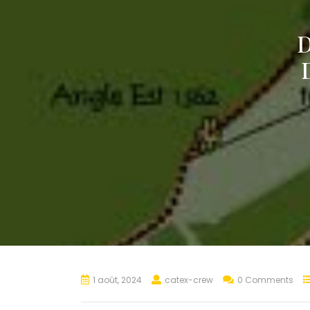
1 août, 2024
catex-crew
0 Comments