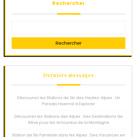
Rechercher
Rechercher
Derniers messages
Découvrez les Stations de Ski des Hautes-Alpes : Un
Paradis Hivernal à Explorer
Découvrez les Stations des Alpes : Des Destinations de
Rêve pour les Amoureux de la Montagne
Station de Ski Familiale dans les Alpes : Des Vacances en