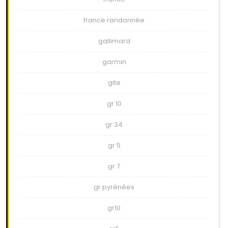
france randonnée
gallimard
garmin
gite
gr 10
gr 34
gr 5
gr 7
gr pyrénées
gr10