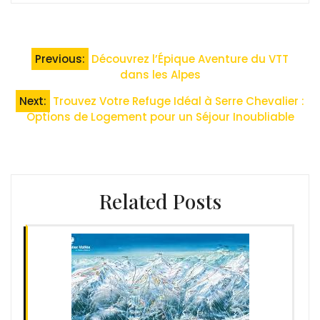
Navigation
Previous:
Découvrez l’Épique Aventure du VTT
de
dans les Alpes
l’article
Next:
Trouvez Votre Refuge Idéal à Serre Chevalier :
Options de Logement pour un Séjour Inoubliable
Related Posts