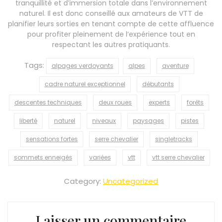
tranquillité et d’immersion totale dans l’environnement
naturel. Il est donc conseillé aux amateurs de VTT de
planifier leurs sorties en tenant compte de cette affluence
pour profiter pleinement de l’expérience tout en
respectant les autres pratiquants.
Tags:
alpages verdoyants
alpes
aventure
cadre naturel exceptionnel
débutants
descentes techniques
deux roues
experts
forêts
liberté
naturel
niveaux
paysages
pistes
sensations fortes
serre chevalier
singletracks
sommets enneigés
variées
vtt
vtt serre chevalier
Category:
Uncategorized
Laisser un commentaire