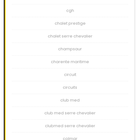
cgh
chalet prestige
chalet serre chevalier
champsaur
charente maritime
circuit
circuits
club med
club med serre chevalier
clubmed serre chevalier
colmar