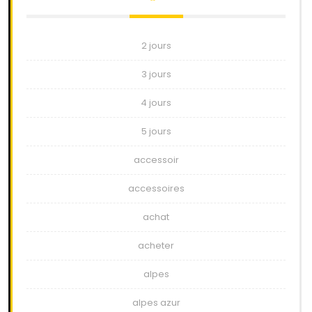
2 jours
3 jours
4 jours
5 jours
accessoir
accessoires
achat
acheter
alpes
alpes azur