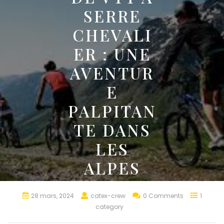
SERRE
CHEVALI
ER : UNE
AVENTUR
E
PALPITAN
TE DANS
LES
ALPES
28 mars, 2024
catex-crew
0 Comments
1
category