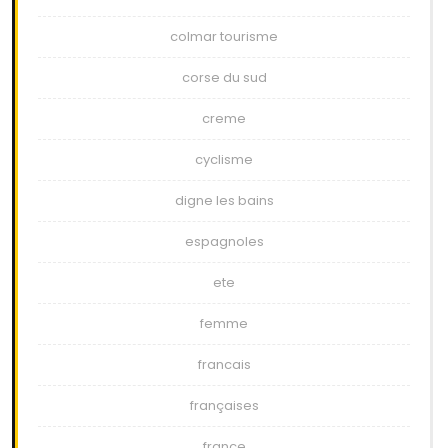
colmar tourisme
corse du sud
creme
cyclisme
digne les bains
espagnoles
ete
femme
francais
françaises
france