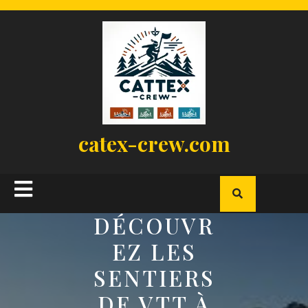
Skip
to
content
catex-crew.com
Open
Button
DÉCOUVR
EZ LES
SENTIERS
DE VTT À