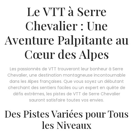
Le VTT à Serre
Chevalier : Une
Aventure Palpitante au
Cœur des Alpes
Les passionnés de VTT trouveront leur bonheur à Serre
Chevalier, une destination montagneuse incontournable
dans les Alpes françaises. Que vous soyez un débutant
cherchant des sentiers faciles ou un expert en quête de
défis extrêmes, les pistes de VTT de Serre Chevalier
sauront satisfaire toutes vos envies.
Des Pistes Variées pour Tous
les Niveaux