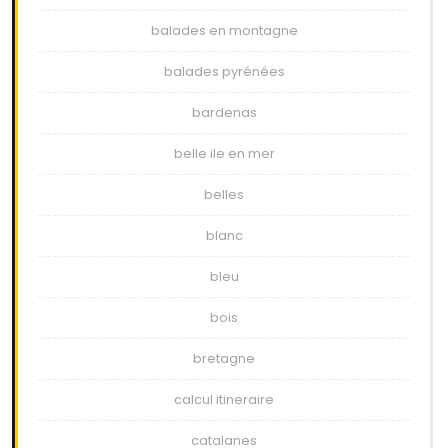
balades en montagne
balades pyrénées
bardenas
belle ile en mer
belles
blanc
bleu
bois
bretagne
calcul itineraire
catalanes