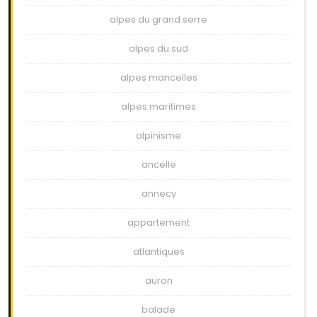
alpes du grand serre
alpes du sud
alpes mancelles
alpes maritimes
alpinisme
ancelle
annecy
appartement
atlantiques
auron
balade